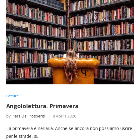
Letture
Angololettura. Primavera
by
Piera De Prosperis
8 Aprile 2020
La primavera è nell’aria. Anche se ancora non possiamo uscire
per le strade, si…