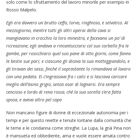
solo come lo sfruttamento del lavoro minorile per esempio in
Rosso Malpelo.
Egli era davvero un brutto ceffo, torvo, ringhioso, e selvatico. Al
mezzogiorno, mentre tutti gli altri operai della cava si
mangiavano in crocchio la loro minestra, e facevano un po’ di
ricreazione, egli andava a rincantucciarsi col suo corbello fra le
gambe, per rosicchiarsi quel suo pane di otto giorni, come fanno
le bestie sue pari; e ciascuno gli diceva la sua motteggiandolo, e
gli tiravan dei sassi, finché il soprastante lo rimandava al lavoro
con una pedata. Ei c’ingrassava fra i calci e si lasciava caricare
meglio dell’asino grigio, senza osar di lagnarsi. Era sempre
cencioso e lordo di rena rossa, ché la sua sorella s’era fatta
sposa, e aveva altro pel capo
Non mancano figure di donne di eccezionale autonomia per i
tempi e per questo reiette e tenute lontane dalla comunità che
le teme e le condanna come streghe. La Lupa, la gnà Pina non
è mansueta ed obbediente, ama e vuole essere amata contro