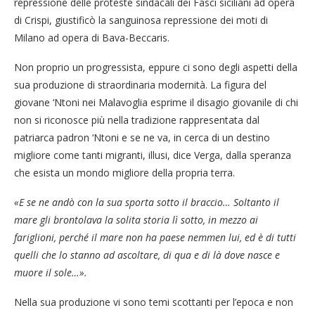
repressione delle proteste sindacali dei Fasci siciliani ad opera
di Crispi, giustificò la sanguinosa repressione dei moti di
Milano ad opera di Bava-Beccaris.
Non proprio un progressista, eppure ci sono degli aspetti della
sua produzione di straordinaria modernità. La figura del
giovane ‘Ntoni nei Malavoglia esprime il disagio giovanile di chi
non si riconosce più nella tradizione rappresentata dal
patriarca padron ‘Ntoni e se ne va, in cerca di un destino
migliore come tanti migranti, illusi, dice Verga, dalla speranza
che esista un mondo migliore della propria terra.
«E se ne andò con la sua sporta sotto il braccio… Soltanto il
mare gli brontolava la solita storia lì sotto, in mezzo ai
fariglioni, perché il mare non ha paese nemmen lui, ed è di tutti
quelli che lo stanno ad ascoltare, di qua e di là dove nasce e
muore il sole…».
Nella sua produzione vi sono temi scottanti per l’epoca e non