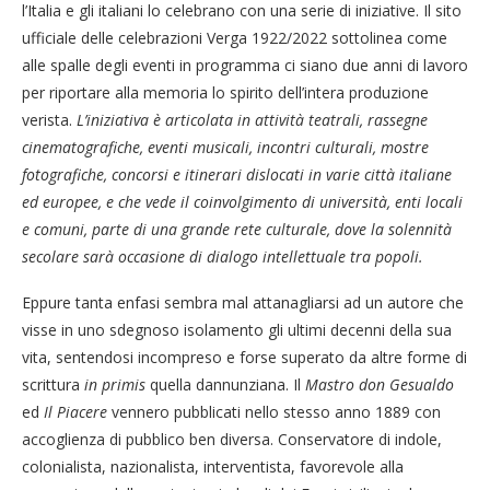
l’Italia e gli italiani lo celebrano con una serie di iniziative. Il sito
ufficiale delle celebrazioni Verga 1922/2022 sottolinea come
alle spalle degli eventi in programma ci siano due anni di lavoro
per riportare alla memoria lo spirito dell’intera produzione
verista.
L’iniziativa è articolata in attività teatrali, rassegne
cinematografiche, eventi musicali, incontri culturali, mostre
fotografiche, concorsi e itinerari dislocati in varie città italiane
ed europee, e che vede il coinvolgimento di università, enti locali
e comuni, parte di una grande rete culturale, dove la solennità
secolare sarà occasione di dialogo intellettuale tra popoli.
Eppure tanta enfasi sembra mal attanagliarsi ad un autore che
visse in uno sdegnoso isolamento gli ultimi decenni della sua
vita, sentendosi incompreso e forse superato da altre forme di
scrittura
in primis
quella dannunziana. Il
Mastro don Gesualdo
ed
Il Piacere
vennero pubblicati nello stesso anno 1889 con
accoglienza di pubblico ben diversa. Conservatore di indole,
colonialista, nazionalista, interventista, favorevole alla