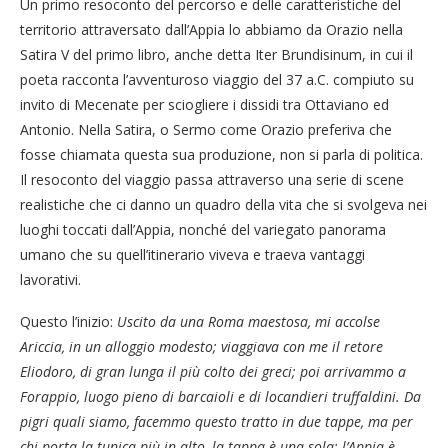
Un primo resoconto del percorso e delle caratteristiche del
territorio attraversato dall’Appia lo abbiamo da Orazio nella
Satira V del primo libro, anche detta Iter Brundisinum, in cui il
poeta racconta l’avventuroso viaggio del 37 a.C. compiuto su
invito di Mecenate per sciogliere i dissidi tra Ottaviano ed
Antonio. Nella Satira, o Sermo come Orazio preferiva che
fosse chiamata questa sua produzione, non si parla di politica.
Il resoconto del viaggio passa attraverso una serie di scene
realistiche che ci danno un quadro della vita che si svolgeva nei
luoghi toccati dall’Appia, nonché del variegato panorama
umano che su quell’itinerario viveva e traeva vantaggi
lavorativi.
Questo l’inizio:
Uscito da una Roma maestosa, mi accolse
Ariccia, in un alloggio modesto; viaggiava con me il retore
Eliodoro, di gran lunga il più colto dei greci; poi arrivammo a
Forappio, luogo pieno di barcaioli e di locandieri truffaldini. Da
pigri quali siamo, facemmo questo tratto in due tappe, ma per
chi porta la tunica più in alto, la tappa è una sola: l’Appia è