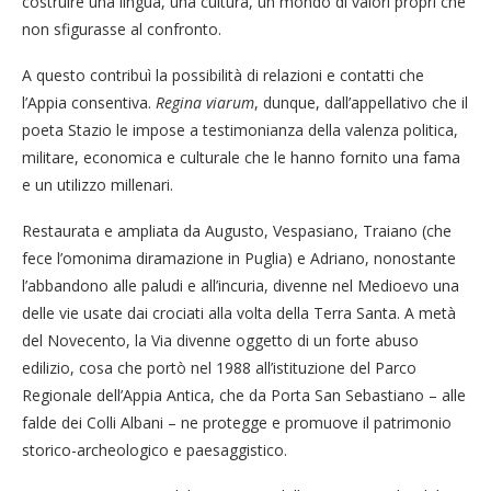
costruire una lingua, una cultura, un mondo di valori propri che
non sfigurasse al confronto.
A questo contribuì la possibilità di relazioni e contatti che
l’Appia consentiva.
Regina viarum
, dunque, dall’appellativo che il
poeta Stazio le impose a testimonianza della valenza politica,
militare, economica e culturale che le hanno fornito una fama
e un utilizzo millenari.
Restaurata e ampliata da Augusto, Vespasiano, Traiano (che
fece l’omonima diramazione in Puglia) e Adriano, nonostante
l’abbandono alle paludi e all’incuria, divenne nel Medioevo una
delle vie usate dai crociati alla volta della Terra Santa. A metà
del Novecento, la Via divenne oggetto di un forte abuso
edilizio, cosa che portò nel 1988 all’istituzione del Parco
Regionale dell’Appia Antica, che da Porta San Sebastiano – alle
falde dei Colli Albani – ne protegge e promuove il patrimonio
storico-archeologico e paesaggistico.