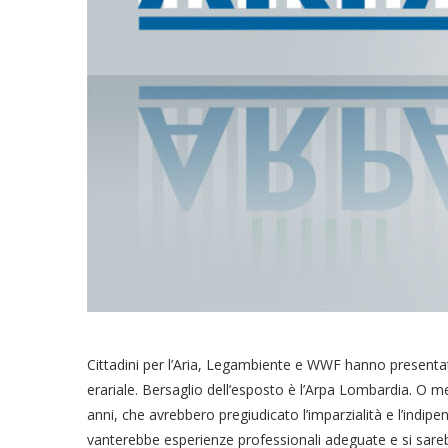
Cittadini per l’Aria, Legambiente e WWF hanno presenta
erariale. Bersaglio dell’esposto è l’Arpa Lombardia. O me
anni, che avrebbero pregiudicato l’imparzialità e l’indi
vanterebbe esperienze professionali adeguate e si sareb