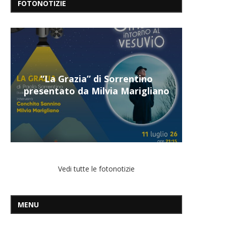
FOTONOTIZIE
“Il respiro del mare”, personale
di Terry Mangiatordi
Vedi tutte le fotonotizie
MENU