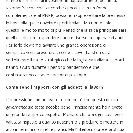
Plan e dai miliardi di investimenti appositamente destinati.
Risorse fresche che, ancorché appostate in un fondo
complementare al PNRR, possono rappresentare la premessa
in base alla quale riavviare i porti italiani. Ma non è solo
questo, è molto molto di più. Penso che la sfida principale sarà
quella di riuscire a spendere queste risorse in appena sei anni.
Per farlo dovremo avviare una grande operazione di
semplificazione preventiva, come dicevo. La sfida sarà
sottolineare il ruolo strategico che la logistica italiana e i porti
hanno avuto durante il periodo pandemico e che
continueranno ad avere ancor di più dopo.
Come sono i rapporti con gli addetti ai lavori?
L’impressione che ho avuto, e che ho, è che questa nuova
g
overnance
sia stata accolta bene. Principalmente ho rilevato
un grande reciproco rispetto. E’ chiaro che poi ogni cosa verrà
valutata rispetto a quanto riusciremo a produrre e mettere in
atto in termini concreti e pratici. Ma l’interlocuzione è proficua