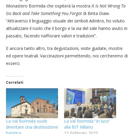
Monastero Bormida che ospiterà la mostra
It Is Not Wrong To
Go Back and Take Something You Forgot
di Binta Diaw.
“Attraverso il linguaggio visuale dei simboli
Adinkra
, ho voluto
attualizzare il ruolo che il borgo e la via del sale hanno avuto in
passato, facendo riaffiorare valori e tradizioni”.
E ancora tanto altro, tra degustazioni, visite guidate, mostre
ed opere teatrali. Vaccinazioni permettendo, noi cercheremo di
esserci.
Correlati
La Val Bormida vuole
La Val Bormida “in luce”
diventare una destinazione
alla BIT Milano
turistica
15 Febbraio 2025