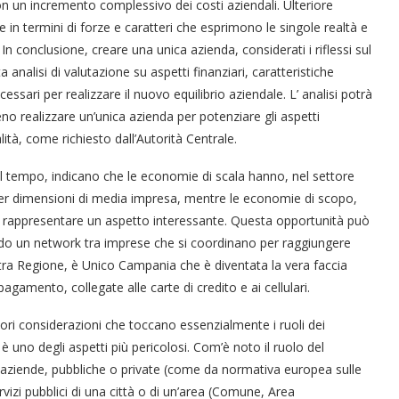
un incremento complessivo dei costi aziendali. Ulteriore
 in termini di forze e caratteri che esprimono le singole realtà e
n conclusione, creare una unica azienda, considerati i riflessi sul
 analisi di valutazione su aspetti finanziari, caratteristiche
cessari per realizzare il nuovo equilibrio aziendale. L’ analisi potrà
no realizzare un’unica azienda per potenziare gli aspetti
tà, come richiesto dall’Autorità Centrale.
nel tempo, indicano che le economie di scala hanno, nel settore
 per dimensioni di media impresa, mentre le economie di scopo,
ero rappresentare un aspetto interessante. Questa opportunità può
do un network tra imprese che si coordinano per raggiungere
tra Regione, è Unico Campania che è diventata la vera faccia
agamento, collegate alle carte di credito e ai cellulari.
iori considerazioni che toccano essenzialmente i ruoli dei
 è uno degli aspetti più pericolosi. Com’è noto il ruolo del
le aziende, pubbliche o private (come da normativa europea sulle
rvizi pubblici di una città o di un’area (Comune, Area