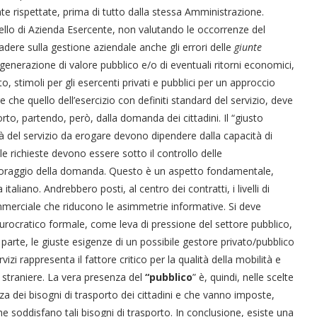
te rispettate, prima di tutto dalla stessa Amministrazione.
ello di Azienda Esercente, non valutando le occorrenze del
dere sulla gestione aziendale anche gli errori delle
giunte
a generazione di valore pubblico e/o di eventuali ritorni economici,
to, stimoli per gli esercenti privati e pubblici per un approccio
e che quello dell’esercizio con definiti standard del servizio, deve
“Un’Ape tra le pagine”, prestito
Licata celebra il ruolo del suo
Licata celebra il ruolo del suo
Una barca entra nel Fiordo di
Nuova tanker in acciaio inox
“La Grazia” di Sorrentino
rto, partendo, però, dalla domanda dei cittadini. Il “giusto
presentato da Milvia Marigliano
digitale gratuito e...
Crapolla violando...
per la Navalmed
porto nello...
porto nello...
tà del servizio da erogare devono dipendere dalla capacità di
lle richieste devono essere sotto il controllo delle
itoraggio della domanda. Questo è un aspetto fondamentale,
iano. Andrebbero posti, al centro dei contratti, i livelli di
 commerciale che riducono le asimmetrie informative. Si deve
burocratico formale, come leva di pressione del settore pubblico,
 parte, le giuste esigenze di un possibile gestore privato/pubblico
i rappresenta il fattore critico per la qualità della mobilità e
 straniere. La vera presenza del
“pubblico
” è, quindi, nelle scelte
 dei bisogni di trasporto dei cittadini e che vanno imposte,
e soddisfano tali bisogni di trasporto. In conclusione, esiste una