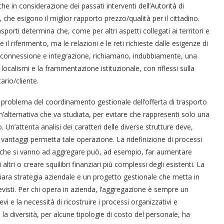
e in considerazione dei passati interventi dell’Autorità di
 che esigono il miglior rapporto prezzo/qualità per il cittadino.
rasporti determina che, come per altri aspetti collegati ai territori e
l riferimento, ma le relazioni e le reti richieste dalle esigenze di
tà, connessione e integrazione, richiamano, indubbiamente, una
calismi e la frammentazione istituzionale, con riflessi sulla
ario/cliente.
l problema del coordinamento gestionale dell’offerta di trasporto
n’alternativa che va studiata, per evitare che rappresenti solo una
 Un’attenta analisi dei caratteri delle diverse strutture deve,
 e vantaggi permetta tale operazione. La ridefinizione di processi
ltà che si vanno ad aggregare può, ad esempio, far aumentare
 altri o creare squilibri finanziari più complessi degli esistenti. La
iara strategia aziendale e un progetto gestionale che metta in
revisti. Per chi opera in azienda, l’aggregazione è sempre un
 e la necessità di ricostruire i processi organizzativi e
a diversità, per alcune tipologie di costo del personale, ha