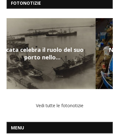
FOTONOTIZIE
Nuova tanker in acciaio inox
per la Navalmed
Vedi tutte le fotonotizie
MENU