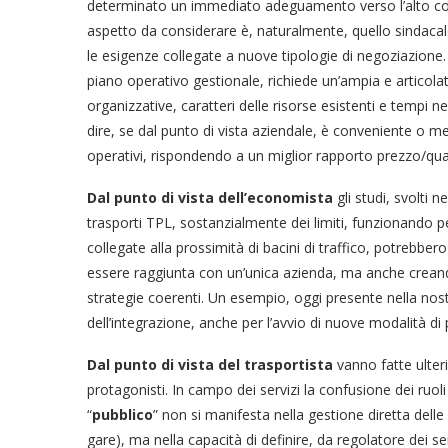
determinato un immediato adeguamento verso l’alto con 
aspetto da considerare è, naturalmente, quello sindacale
le esigenze collegate a nuove tipologie di negoziazione. I
piano operativo gestionale, richiede un’ampia e articolata
organizzative, caratteri delle risorse esistenti e tempi ne
dire, se dal punto di vista aziendale, è conveniente o me
operativi, rispondendo a un miglior rapporto prezzo/quali
Dal punto di vista dell’economista
gli studi, svolti 
trasporti TPL, sostanzialmente dei limiti, funzionando
collegate alla prossimità di bacini di traffico, potrebb
essere raggiunta con un’unica azienda, ma anche crean
strategie coerenti. Un esempio, oggi presente nella nos
dell’integrazione, anche per l’avvio di nuove modalità di p
Dal punto di vista del trasportista
vanno fatte ulter
protagonisti. In campo dei servizi la confusione dei ruoli
“
pubblico
” non si manifesta nella gestione diretta del
gare), ma nella capacità di definire, da regolatore dei se