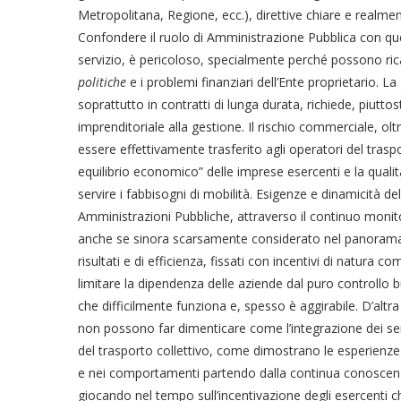
Metropolitana, Regione, ecc.), direttive chiare e realmen
Confondere il ruolo di Amministrazione Pubblica con qu
servizio, è pericoloso, specialmente perché possono rica
politiche
e i problemi finanziari dell’Ente proprietario. L
soprattutto in contratti di lunga durata, richiede, piuttos
imprenditoriale alla gestione. Il rischio commerciale, oltr
essere effettivamente trasferito agli operatori del traspo
equilibrio economico” delle imprese esercenti e la quali
servire i fabbisogni di mobilità. Esigenze e dinamicità de
Amministrazioni Pubbliche, attraverso il continuo mon
anche se sinora scarsamente considerato nel panorama ital
risultati e di efficienza, fissati con incentivi di natura
limitare la dipendenza delle aziende dal puro controllo 
che difficilmente funziona e, spesso è aggirabile. D’altra
non possono far dimenticare come l’integrazione dei serviz
del trasporto collettivo, come dimostrano le esperienze
e nei comportamenti partendo dalla continua conoscenza
giocando nel tempo sull’incentivazione degli esercenti ch