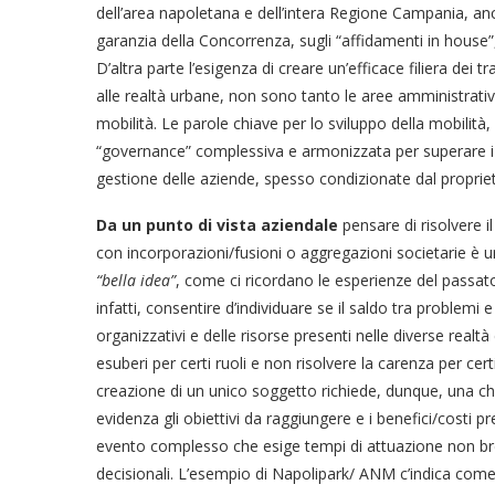
dell’area napoletana e dell’intera Regione Campania, anch
garanzia della Concorrenza, sugli “affidamenti in house”,
D’altra parte l’esigenza di creare un’efficace filiera dei t
alle realtà urbane, non sono tanto le aree amministrative i
mobilità. Le parole chiave per lo sviluppo della mobili
“governance” complessiva e armonizzata per superare i lo
gestione delle aziende, spesso condizionate dal propriet
Da un punto di vista aziendale
pensare di risolvere i
con incorporazioni/fusioni o aggregazioni societarie è u
“bella idea”
, come ci ricordano le esperienze del passato.
infatti, consentire d’individuare se il saldo tra problemi
organizzativi e delle risorse presenti nelle diverse rea
esuberi per certi ruoli e non risolvere la carenza per certi
creazione di un unico soggetto richiede, dunque, una ch
evidenza gli obiettivi da raggiungere e i benefici/costi p
evento complesso che esige tempi di attuazione non brevi
decisionali. L’esempio di Napolipark/ ANM c’indica come l