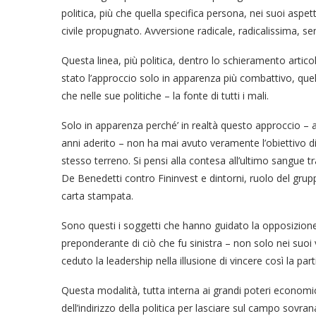
politica, più che quella specifica persona, nei suoi aspe
civile propugnato. Avversione radicale, radicalissima, s
Questa linea, più politica, dentro lo schieramento articol
stato l’approccio solo in apparenza più combattivo, quell
che nelle sue politiche – la fonte di tutti i mali.
Solo in apparenza perché’ in realtà questo approccio – al
anni aderito – non ha mai avuto veramente l’obiettivo d
stesso terreno. Si pensi alla contesa all’ultimo sangue 
De Benedetti contro Fininvest e dintorni, ruolo del grup
carta stampata.
Sono questi i soggetti che hanno guidato la opposizione 
preponderante di ciò che fu sinistra – non solo nei suoi
ceduto la leadership nella illusione di vincere così la p
Questa modalità, tutta interna ai grandi poteri economic
dell’indirizzo della politica per lasciare sul campo sovra