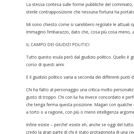
La stessa contesa sulle forme pubbliche del commiato, c
sterile contrapposizione che nessuna fortuna ha portato
Mi sono chiesto come si sarebbero regolate le attuali 
Immagino l’imbarazzo, dato che, cosa più cosa meno, a
IL CAMPO DEI GIUDIZI POLITICI
Tutto questo esula però dal giudizio politico. Quello è g
corso di questi anni.
E il giudizio politico varia a seconda dei differenti punti di
Chi ha fatto al personaggio una critica molto personali
gusto di troppo. Chi con lui ha invece concordato e pe
che tenga ferma questa posizione. Magari con qualche e
a torto o a ragione, con più o meno intelligenza argom
Infine esiste – perché’ esiste eh, anche se oggi del tutto 
credo la gran parte di chi è stato protagonista di una 