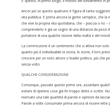
E’ questo, in primo luogo, il motivo del turbamento in p
Ancor più se questo qualcuno è figura di tanta suggest
vita pubblica. E’ prima ancora la gente semplice, che la 
che vive la propria vita quotidiana, che – piaccia o no 
comprenderlo è già un segno di una distanza da pezzi di
portatore di una qualche visione della realtà e del mond
La commozione è un sentimento che si attiva non solo 
quanto più è individuabile la storia, le storie, il loro 
crescere per un noto attore o leader politico, più che p
senza volto.
QUALCHE CONSIDERAZIONE
Comunque, passate queste prime ore, azzardare qualch
evitare di ripetere cose già fin troppo dette e scritte. N
riversato una tale quantità di parole e opinioni da las
Parole a volte consumate prima ancora di essere lette p