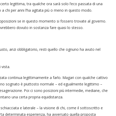
erto legittima, tra qualche ora sarà solo l’eco passata di una
 a chi per anni l’ha agitata più o meno in questo modo.
opposizioni se in questo momento si fossero trovate al governo.
vrebbero dovuto in sostanza fare quasi lo stesso.
iusto, anzi obbligatorio, resti quello che ognuno ha avuto nel
 vista.
zzata continua legittimamente a farlo. Magari con qualche cattivo
rfino sognato è piuttosto normale – ed egualmente legittimo –
sagerazione. Poi ci sono posizioni più intermedie, mediane, che
entano una certa propria equidistanza.
schiacciata e laterale – la visione di chi, come il sottoscritto e
certa determinata esperienza, ha avversato quella proposta