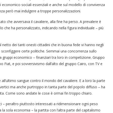
tti economico sociali essenziali e anche sul modello di convivenza
enza però mai indulgere a troppe personalizzazioni.
“Un’Ape tra le pagine”, prestito
“Il respiro del mare”, personale
Una barca entra nel Fiordo di
Nuova tanker in acciaio inox
“La Grazia” di Sorrentino
“La Grazia” di Sorrentino
presentato da Milvia Marigliano
presentato da Milvia Marigliano
di Terry Mangiatordi
digitale gratuito e...
Crapolla violando...
per la Navalmed
ato che avversava il cavaliere, alla fine ha perso. A prevalere è
o che ha personalizzato, indicando nella figura individuale – più
 netto dei tanti onesti cittadini che in buona fede vi hanno negli
i sconfiggere certe politiche. Semmai una concorrenza sullo
tra gruppi economico – finanziari tra loro in competizione. Gruppo
po Fiat, e poi sovversivismo dall’alto del gruppo Cairo, con TV e
all’ultimo sangue contro il mondo del cavaliere. E a loro la parte
 vertici ma anche purtroppo in tanta parte del popolo diffuso – ha
artita. Come sono andate le cose è ormai fin troppo chiaro.
i – peraltro piuttosto interessati a ridimensionare ogni peso
na la sola economia – la partita con l’altra parte del capitalismo