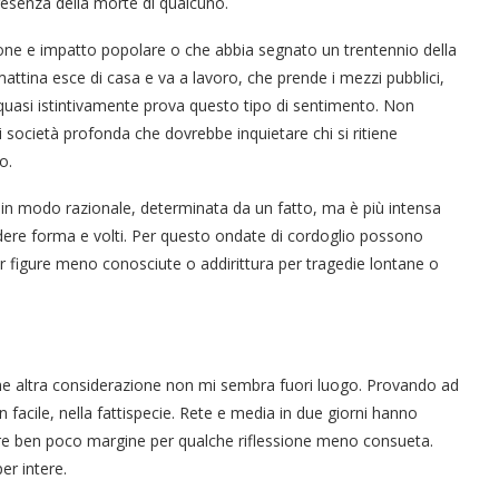
resenza della morte di qualcuno.
ione e impatto popolare o che abbia segnato un trentennio della
mattina esce di casa e va a lavoro, che prende i mezzi pubblici,
– quasi istintivamente prova questo tipo di sentimento. Non
 società profonda che dovrebbe inquietare chi si ritiene
o.
in modo razionale, determinata da un fatto, ma è più intensa
prendere forma e volti. Per questo ondate di cordoglio possono
er figure meno conosciute o addirittura per tragedie lontane o
e altra considerazione non mi sembra fuori luogo. Provando ad
on facile, nella fattispecie. Rete e media in due giorni hanno
ciare ben poco margine per qualche riflessione meno consueta.
er intere.