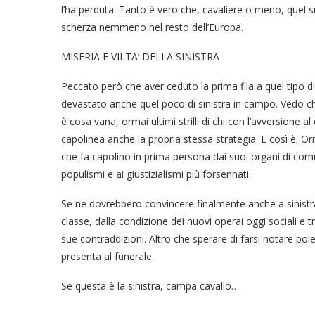
l’ha perduta. Tanto è vero che, cavaliere o meno, quel
scherza nemmeno nel resto dell’Europa.
MISERIA E VILTA’ DELLA SINISTRA
Peccato però che aver ceduto la prima fila a quel tipo d
devastato anche quel poco di sinistra in campo. Vedo ch
è cosa vana, ormai ultimi strilli di chi con l’avversione al
capolinea anche la propria stessa strategia. E così è. Orm
che fa capolino in prima persona dai suoi organi di comu
populismi e ai giustizialismi più forsennati.
Se ne dovrebbero convincere finalmente anche a sinistra.
classe, dalla condizione dei nuovi operai oggi sociali e tr
sue contraddizioni. Altro che sperare di farsi notare p
presenta al funerale.
Se questa è la sinistra, campa cavallo…