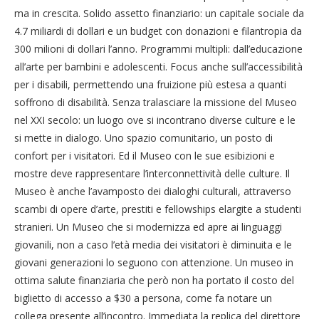
ma in crescita. Solido assetto finanziario: un capitale sociale da
4.7 miliardi di dollari e un budget con donazioni e filantropia da
300 milioni di dollari l’anno. Programmi multipli: dall’educazione
all’arte per bambini e adolescenti. Focus anche sull’accessibilità
per i disabili, permettendo una fruizione più estesa a quanti
soffrono di disabilità. Senza tralasciare la missione del Museo
nel XXI secolo: un luogo ove si incontrano diverse culture e le
si mette in dialogo. Uno spazio comunitario, un posto di
confort per i visitatori. Ed il Museo con le sue esibizioni e
mostre deve rappresentare l’interconnettività delle culture. Il
Museo è anche l’avamposto dei dialoghi culturali, attraverso
scambi di opere d’arte, prestiti e fellowships elargite a studenti
stranieri. Un Museo che si modernizza ed apre ai linguaggi
giovanili, non a caso l’età media dei visitatori è diminuita e le
giovani generazioni lo seguono con attenzione. Un museo in
ottima salute finanziaria che però non ha portato il costo del
biglietto di accesso a $30 a persona, come fa notare un
collega presente all’incontro. Immediata la replica del direttore