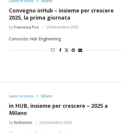
Lavori in corso
Milano
Convegno inHub – insieme per crescere
2025, la prima giornata
by
Francesca Pica
29 Novembre 2025
“Un’Ape tra le pagine”, prestito
“Il respiro del mare”, personale
Una barca entra nel Fiordo di
Nuova tanker in acciaio inox
“La Grazia” di Sorrentino
“La Grazia” di Sorrentino
Consorzio Hub Engineering
presentato da Milvia Marigliano
presentato da Milvia Marigliano
di Terry Mangiatordi
digitale gratuito e...
Crapolla violando...
per la Navalmed
Lavori in corso
Milano
in HUB, insieme per crescere – 2025 a
Milano
by
Redazione
24 Novembre 2025