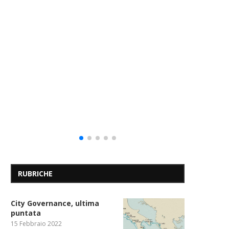
“Il 
Redazione
6 Agosto 202
RUBRICHE
City Governance, ultima
puntata
15 Febbraio 2022