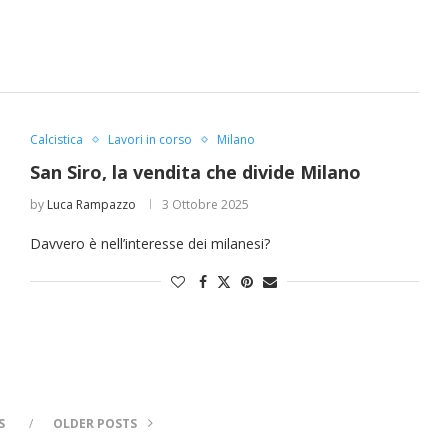
Calcistica
Lavori in corso
Milano
San Siro, la vendita che divide Milano
Premio Fabula 2026, “Fuori dal mondo”
by
Luca Rampazzo
3 Ottobre 2025
Redazione
5 Agosto 2026
Davvero è nell’interesse dei milanesi?
S
OLDER POSTS