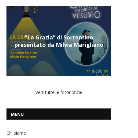
“Il respiro del mare”, personale
di Terry Mangiatordi
Vedi tutte le fotonotizie
MENU
Chi siamo