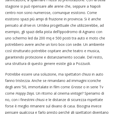
stagione si può ripensare alle arene che, seppure a Napoli
centro non sono numerose, comunque esistono. Come
esistono spazi più ampi di fruizione in provincia. Si è anche
pensato al
drive-in
. Un’idea progettuale che utilizzerebbe, ad
esempio, gli spazi della pista dell’Ippodromo di Agnano con
uno schermo led da 200 mq e 500 posti tra auto e moto che
potrebbero avere anche un loro box con sedie. Un ambiente
così strutturato potrebbe ospitare anche teatro e musica,
garantendo protezione e distanziamento sociale. Del resto,
una struttura di questo genere esiste già a Pozzuoli.
Potrebbe essere una soluzione, ma spettatori chiusi in auto
fanno tristezza. Anche se rimandano ad immagini iconiche
degli anni ’50, immortalate in film come
Grease
o in serie Tv
come
Happy Days
. Un ritorno al cinema
vintage
? Speriamo di
no, con i finestrini chiusi e le distanze di sicurezza rispettate
forse è meglio rimanere sul divano di casa. Bisogna invece
pensare qualcosa e farlo presto perché gli spettatori diventano