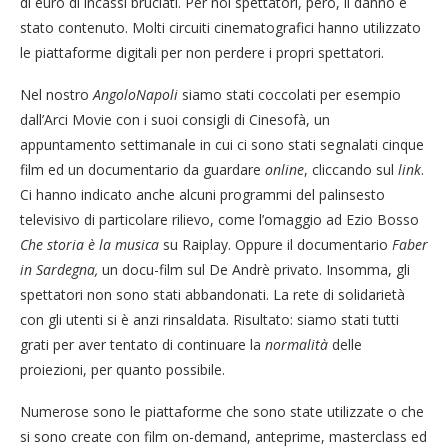
di euro di incassi bruciati. Per noi spettatori, però, il danno è
stato contenuto. Molti circuiti cinematografici hanno utilizzato
le piattaforme digitali per non perdere i propri spettatori.
Nel nostro
AngoloNapoli
siamo stati coccolati per esempio
dall’Arci Movie con i suoi consigli di Cinesofà, un
appuntamento settimanale in cui ci sono stati segnalati cinque
film ed un documentario da guardare
online
, cliccando sul
link
.
Ci hanno indicato anche alcuni programmi del palinsesto
televisivo di particolare rilievo, come l’omaggio ad Ezio Bosso
Che storia è la musica
su Raiplay. Oppure il documentario
Faber
in Sardegna,
un docu-film sul De Andrè privato. Insomma, gli
spettatori non sono stati abbandonati. La rete di solidarietà
con gli utenti si è anzi rinsaldata. Risultato: siamo stati tutti
grati per aver tentato di continuare la
normalità
delle
proiezioni, per quanto possibile.
Numerose sono le piattaforme che sono state utilizzate o che
si sono create con film on-demand, anteprime, masterclass ed