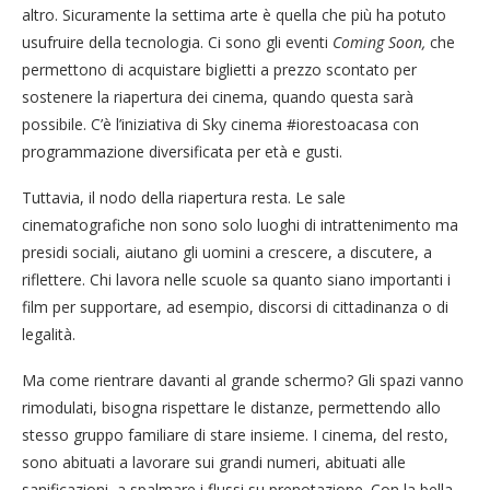
altro. Sicuramente la settima arte è quella che più ha potuto
usufruire della tecnologia. Ci sono gli eventi
Coming Soon,
che
permettono di acquistare biglietti a prezzo scontato per
sostenere la riapertura dei cinema, quando questa sarà
possibile. C’è l’iniziativa di Sky cinema #iorestoacasa con
programmazione diversificata per età e gusti.
Tuttavia, il nodo della riapertura resta. Le sale
cinematografiche non sono solo luoghi di intrattenimento ma
presidi sociali, aiutano gli uomini a crescere, a discutere, a
riflettere. Chi lavora nelle scuole sa quanto siano importanti i
film per supportare, ad esempio, discorsi di cittadinanza o di
legalità.
Ma come rientrare davanti al grande schermo? Gli spazi vanno
rimodulati, bisogna rispettare le distanze, permettendo allo
stesso gruppo familiare di stare insieme. I cinema, del resto,
sono abituati a lavorare sui grandi numeri, abituati alle
sanificazioni, a spalmare i flussi su prenotazione. Con la bella