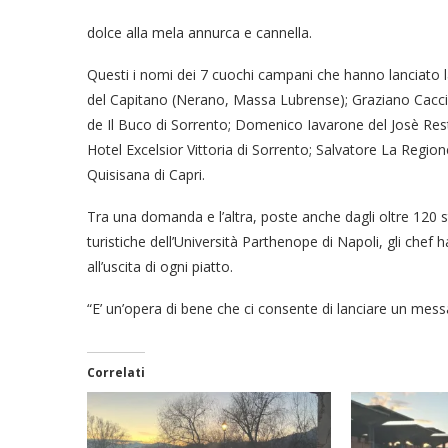
dolce alla mela annurca e cannella.
Questi i nomi dei 7 cuochi campani che hanno lanciato la
del Capitano (Nerano, Massa Lubrense); Graziano Caccio
de Il Buco di Sorrento; Domenico Iavarone del Josè Re
Hotel Excelsior Vittoria di Sorrento; Salvatore La Reg
Quisisana di Capri.
Tra una domanda e l’altra, poste anche dagli oltre 120 
turistiche dell’Università Parthenope di Napoli, gli che
all’uscita di ogni piatto.
“E’ un’opera di bene che ci consente di lanciare un me
Correlati