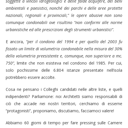
soggette a vincoli idrogeologici e delle falde acquifere, del beni
ambientali e paesistici, nonché dei parchi e delle aree protette
nazionali, regionali e provinciali,” le opere abusive non sono
comunque condonabili ove risultino “non conformi alle norme
urbanistiche ed alle prescrizioni degli strumenti urbanistici”.
E ancora,
“per il condono del 1994 e per quello del 2003 fu
fissato un limite di volumetria condonabile nella misura del 30%
della volumetria preesistente e, comunque, non superiore a mc.
750”,
limite che non esisteva nel condono del 1985. Per cui,
solo pochissime delle 6.804 istanze presentate nell’isola
potrebbero essere accolte.
Cosa ne pensano i Colleghi candidati nelle altre liste, e quelli
indipendenti? Parliamone: noi Architetti siamo responsabili di
ciò che accade nei nostri territori, cerchiamo di esserne
“protagonisti”, proponiamo, discutiamo, facciamoci valere!
Abbiamo 60 giorni di tempo per fare pressing sulle Camere