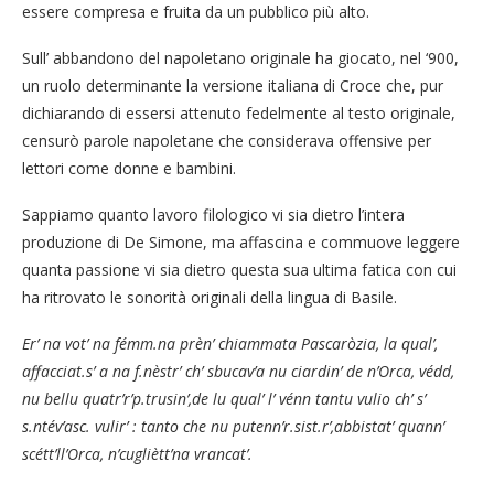
essere compresa e fruita da un pubblico più alto.
Sull’ abbandono del napoletano originale ha giocato, nel ‘900,
un ruolo determinante la versione italiana di Croce che, pur
dichiarando di essersi attenuto fedelmente al testo originale,
censurò parole napoletane che considerava offensive per
lettori come donne e bambini.
Sappiamo quanto lavoro filologico vi sia dietro l’intera
produzione di De Simone, ma affascina e commuove leggere
quanta passione vi sia dietro questa sua ultima fatica con cui
ha ritrovato le sonorità originali della lingua di Basile.
Er’ na vot’ na fémm.na prèn’ chiammata Pascaròzia, la qual’,
affacciat.s’ a na f.nèstr’ ch’ sbucav’a nu ciardin’ de n’Orca, védd,
nu bellu quatr’r’p.trusin’,de lu qual’ l’ vénn tantu vulio ch’ s’
s.ntév’asc. vulir’ : tanto che nu putenn’r.sist.r’,abbistat’ quann’
scétt’ll’Orca, n’cugliètt’na vrancat’.