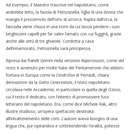
Ad esempio, il Maestro trascrive nel napoletano, come
andrebbe letto, la favola di Petrusinella, figlia di una donna che
mangia il prezzemolo dell’orto di un’orca. Rapita dall’orca, la
fanciulla viene chiusa in una torre da cui lascia pendere i suoi
lunghissimi capelli per far salire l’amato con cui fuggirà, grazie
anche alle virtù di tre ghiande. Condotta a casa
dell’innamorato, Petrusinella sarà principessa.
Ripresa dai fratelli Grimm nella versione
Raperonzolo
, come del
resto è avvenuto per molte fiabe del Pentamerone che ebbero
fortuna in Europa come la
Cendrillon
di Perrault, chiara
derivazione da la
Gatta Cenerentola
, il testo napoletano
circolava nelle Accademie, in particolare in quella degli Oziosi,
cui il testo è dedicato, con l’intento di promuovere l’uso
letterario del napoletano. Era, come dice Michele Rak, altro
illustre studioso, un’opera spettacolo destinata
all’intrattenimento delle corti. L’autore aveva bisogno di una
lingua che, pur ispirandosi e sottintendendo l’oralità, potesse