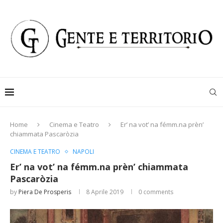
Home
Cinema e Teatro
Er’ na vot’ na fémm.na prèn’
chiammata Pascaròzia
CINEMA E TEATRO
NAPOLI
Er’ na vot’ na fémm.na prèn’ chiammata
Pascaròzia
by
Piera De Prosperis
8 Aprile 2019
0 comments