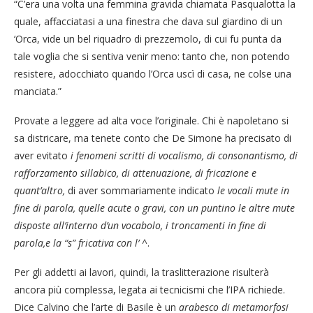
“C’era una volta una femmina gravida chiamata Pasqualotta la
quale, affacciatasi a una finestra che dava sul giardino di un
‘Orca, vide un bel riquadro di prezzemolo, di cui fu punta da
tale voglia che si sentiva venir meno: tanto che, non potendo
resistere, adocchiato quando l’Orca uscì di casa, ne colse una
manciata.”
Provate a leggere ad alta voce l’originale. Chi è napoletano si
sa districare, ma tenete conto che De Simone ha precisato di
aver evitato
i fenomeni scritti di vocalismo, di consonantismo, di
rafforzamento sillabico, di attenuazione, di fricazione e
quant’altro,
di aver sommariamente indicato
le vocali mute in
fine di parola, quelle acute o gravi, con un puntino le altre mute
disposte all’interno d’un vocabolo, i troncamenti in fine di
parola,e la “s” fricativa con l’ ^
.
Per gli addetti ai lavori, quindi, la traslitterazione risulterà
ancora più complessa, legata ai tecnicismi che l’IPA richiede.
Dice Calvino che l’arte di Basile è un
arabesco di metamorfosi