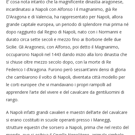
E’ cosa nota intanto che la magnificente dinastia aragonese,
incardinatasi a Napoli con Alfonso I il magnanimo, già Re
D’Aragona e di Valencia, ha rappresentato per Napoli, allora
grande capitale europea, un periodo di splendore mai prima né
dopo raggiunto dal Regno di Napoli, nato con i Normanni e
durato circa sette secoli e mezzo fino ai Borbone delle due
Sicilie. Gli Aragonesi, con Alfonso, poi detto il Magnanimo,
occuparono Napoli nel 1443 dando inizio alla loro dinastia che
si chiuse oltre mezzo secolo dopo, con la morte di Re
Federico I d’Aragona. Furono però sessant’anni densi di gloria
che cambiarono il volto di Napoli, diventata città modello per
le corti europee che vi mandavano i propri rampolli ad
apprendere l’arte del vivere e del cavalcare da gentiluomini di
rango.
A Napoli infatti grandi cavalieri e maestri dell’arte del cavalcare
si erano costituiti in scuole operanti presso i Maneggi,
strutture equestri che sorsero a Napoli, prima che nel resto del
mondo, ove si esibiva il
Cavallo Napolitano
, animale simbolo