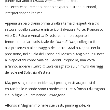
partire dall’antico
Cavallo Napolitano
, per finire al
settecentesco Persano, hanno segnato la storia di Napoli,
interpretandone l’anima.
Appena un paio d’anni prima un’altra terna di esperti di altro
settore, quello storico e misterico: Salvatore Forte, Francesco
Afro De Falco e Annalisa Direttore, hanno scoperto il
fenomeno solare solstiziale del
Libro di Luce
, collegato forse
alla presenza o al passaggio del Sacro Graal a Napoli. Per la
precisione, nella Sala del Trono del Maschio Angioino, più nota
ai Napoletani come Sala dei Baroni. Proprio là, una volta
all’anno, appare il
Libro di Luce
disegnato su un muro dai raggi
del sole nel Solstizio d’estate.
Ma, per singolare coincidenza, i protagonisti aragonesi di
entrambe le vicende sono i medesimi: il Re Alfonso I d’Aragona
e suo figlio Re Ferdinando I d’Aragona.
Alfonso il Magnanimo nelle sue vesti, prima ignote, di