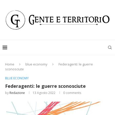
Home
blue economy
Federagenti: le guerre
sconosciute
BLUE ECONOMY
Federagenti: le guerre sconosciute
by
Redazione
13 Agosto 2022
0 comments