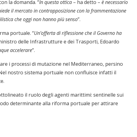
 con la domanda. “
In questa ottica
– ha detto –
è necessario
ichiede il mercato in contrapposizione con la frammentazione
listica che oggi non hanno più senso
”.
orma portuale. “
Un’offerta di riflessione che il Governo ha
ministro delle Infrastrutture e dei Trasporti, Edoardo
que accelerare
”.
ollare i processi di mutazione nel Mediterraneo, persino
i. Nel nostro sistema portuale non confluisce infatti il
e.
ttolineato il ruolo degli agenti marittimi: sentinelle sui
modo determinante alla riforma portuale per attirare