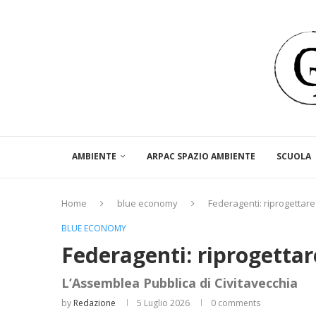
AMBIENTE
ARPAC SPAZIO AMBIENTE
SCUOLA
Home
blue economy
Federagenti: riprogettare 
BLUE ECONOMY
Federagenti: riprogettare
L’Assemblea Pubblica di Civitavecchia
by
Redazione
5 Luglio 2026
0 comments