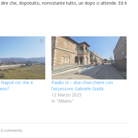
“Un’Ape tra le pagine”, prestito
“Il respiro del mare”, personale
Una barca entra nel Fiordo di
Nuova tanker in acciaio inox
“La Grazia” di Sorrentino
“La Grazia” di Sorrentino
 dire che, dopotutto, nonostante tutto, un dopo ci attende. Ed è
presentato da Milvia Marigliano
presentato da Milvia Marigliano
di Terry Mangiatordi
digitale gratuito e...
Crapolla violando...
per la Navalmed
 Napoli ciò che è
Paullo III – due chiacchiere con
lano?
l’assessore Gabriele Guida
12 Marzo 2025
In "Milano"
0 comments