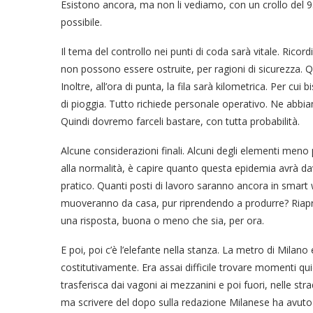
Esistono ancora, ma non li vediamo, con un crollo del 95
possibile.
Il tema del controllo nei punti di coda sarà vitale. Rico
non possono essere ostruite, per ragioni di sicurezza. Qu
Inoltre, all’ora di punta, la fila sarà kilometrica. Per cu
di pioggia. Tutto richiede personale operativo. Ne abbia
Quindi dovremo farceli bastare, con tutta probabilità.
Alcune considerazioni finali. Alcuni degli elementi meno 
alla normalità, è capire quanto questa epidemia avrà d
pratico. Quanti posti di lavoro saranno ancora in smart 
muoveranno da casa, pur riprendendo a produrre? Riap
una risposta, buona o meno che sia, per ora.
E poi, poi c’è l’elefante nella stanza. La metro di Milan
costitutivamente. Era assai difficile trovare momenti qui
trasferisca dai vagoni ai mezzanini e poi fuori, nelle str
ma scrivere del dopo sulla redazione Milanese ha avuto 