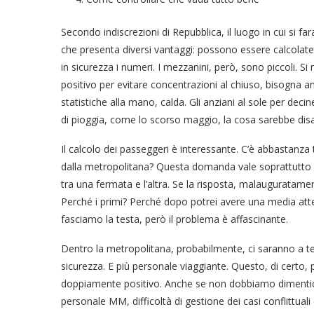
Secondo indiscrezioni di Repubblica, il luogo in cui si 
che presenta diversi vantaggi: possono essere calcolate f
in sicurezza i numeri. I mezzanini, però, sono piccoli. Si
positivo per evitare concentrazioni al chiuso, bisogna 
statistiche alla mano, calda. Gli anziani al sole per deci
di pioggia, come lo scorso maggio, la cosa sarebbe dis
Il calcolo dei passeggeri è interessante. C’è abbastanza 
dalla metropolitana? Questa domanda vale soprattutto 
tra una fermata e l’altra. Se la risposta, malauguratamen
Perché i primi? Perché dopo potrei avere una media att
fasciamo la testa, però il problema è affascinante.
Dentro la metropolitana, probabilmente, ci saranno a ter
sicurezza. E più personale viaggiante. Questo, di certo, po
doppiamente positivo. Anche se non dobbiamo dimenticare
personale MM, difficoltà di gestione dei casi conflittual