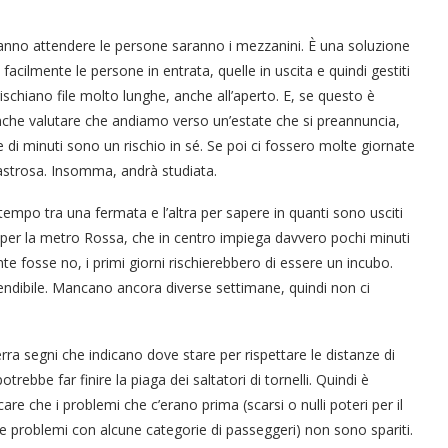
faranno attendere le persone saranno i mezzanini. È una soluzione
acilmente le persone in entrata, quelle in uscita e quindi gestiti
 rischiano file molto lunghe, anche all’aperto. E, se questo è
anche valutare che andiamo verso un’estate che si preannuncia,
ne di minuti sono un rischio in sé. Se poi ci fossero molte giornate
astrosa. Insomma, andrà studiata.
tempo tra una fermata e l’altra per sapere in quanti sono usciti
per la metro Rossa, che in centro impiega davvero pochi minuti
te fosse no, i primi giorni rischierebbero di essere un incubo.
endibile. Mancano ancora diverse settimane, quindi non ci
ra segni che indicano dove stare per rispettare le distanze di
trebbe far finire la piaga dei saltatori di tornelli. Quindi è
 che i problemi che c’erano prima (scarsi o nulli poteri per il
i e problemi con alcune categorie di passeggeri) non sono spariti.