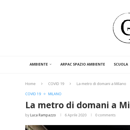
AMBIENTE
ARPAC SPAZIO AMBIENTE
SCUOLA
Home
COVID 19
La metro di domani a Milano
COVID 19
MILANO
La metro di domani a M
by
Luca Rampazzo
6 Aprile 2020
0 comments