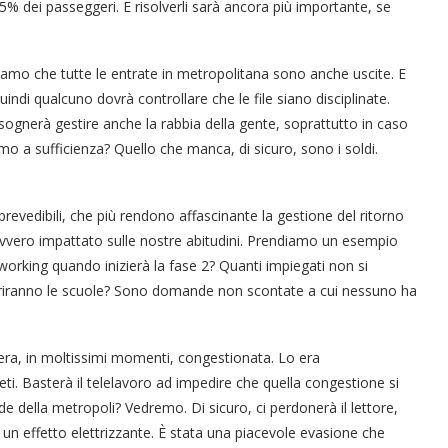
% dei passeggeri. E risolverli sarà ancora più importante, se
rdiamo che tutte le entrate in metropolitana sono anche uscite. E
indi qualcuno dovrà controllare che le file siano disciplinate.
i bisognerà gestire anche la rabbia della gente, soprattutto in caso
mo a sufficienza? Quello che manca, di sicuro, sono i soldi.
prevedibili, che più rendono affascinante la gestione del ritorno
avvero impattato sulle nostre abitudini. Prendiamo un esempio
working quando inizierà la fase 2? Quanti impiegati non si
riranno le scuole? Sono domande non scontate a cui nessuno ha
o era, in moltissimi momenti, congestionata. Lo era
eti. Basterà il telelavoro ad impedire che quella congestione si
ade della metropoli? Vedremo. Di sicuro, ci perdonerà il lettore,
un effetto elettrizzante. È stata una piacevole evasione che