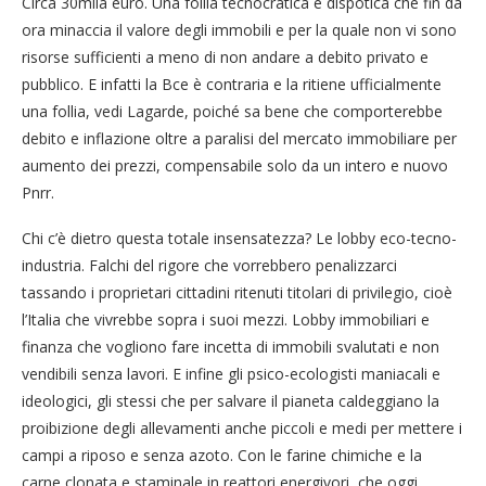
Circa 30mila euro. Una follia tecnocratica e dispotica che fin da
ora minaccia il valore degli immobili e per la quale non vi sono
risorse sufficienti a meno di non andare a debito privato e
pubblico. E infatti la Bce è contraria e la ritiene ufficialmente
una follia, vedi Lagarde, poiché sa bene che comporterebbe
debito e inflazione oltre a paralisi del mercato immobiliare per
aumento dei prezzi, compensabile solo da un intero e nuovo
Pnrr.
Chi c’è dietro questa totale insensatezza? Le lobby eco-tecno-
industria. Falchi del rigore che vorrebbero penalizzarci
tassando i proprietari cittadini ritenuti titolari di privilegio, cioè
l’Italia che vivrebbe sopra i suoi mezzi. Lobby immobiliari e
finanza che vogliono fare incetta di immobili svalutati e non
vendibili senza lavori. E infine gli psico-ecologisti maniacali e
ideologici, gli stessi che per salvare il pianeta caldeggiano la
proibizione degli allevamenti anche piccoli e medi per mettere i
campi a riposo e senza azoto. Con le farine chimiche e la
carne clonata e staminale in reattori energivori, che oggi