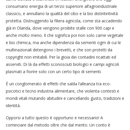
consumano energia di un terzo superiore all’agroindustriale
classico, e annullano la qualità del cibo e la bio distintintività
protetta. Distruggendo la filiera agricola, come sta accadendo
già in Olanda, dove vengono proibite stalle con 900 capi e
anche molto meno. Il che significa poi non solo carne vegetale
e bio chimica, ma anche dipendenza da sementi ogm di cui le
multinazionali detengono i brevetti, e che son protetti da
copyright non imitabili. Per la gioia dei contadini ricattati ed
asserviti. Di là da effetti sconosciuti biologici e campi agricoli
plasmati a fiorire solo con un certo tipo di sementi.
È un conglomerato di effetti che salda l’alleanza tra eco-
psicotici e tecno industria alimentare, che violenta contesti e
mondi vitali mutando abitudini e cancellando gusto, tradizioni e
identità.
Opporsi a tutto questo è opportuno e necessario! A
cominciare dal metodo oltre che dal merito. Un conto è