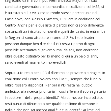
segretario da marzo in poi. Pierfrancesco Majorino, il suo
candidato governatore in Lombardia, in coalizione col M5S, si
è attestato sul 33%. Grosso modo stessa percentuale nel
Lazio dove, con Alessio D’Amato, il PD era in coalizione col
Centro. Anche per le due liste di partito non ci sono differenze
sostanziali tra i risultati lombardi e quelli del Lazio, in entrambe
le Regioni si sono attestate intorno al 21%. I suoi leader
possono dunque ben dire che il PD resta il perno di ogni
possibile alternativa di governo; ma, da soli, non andranno
oltre questo distintivo per lo meno di qui a un paio di anni,
salvo eventi al momento imprevedibili.
Soprattutto resta per il PD il dilemma se provare a stringersi in
coalizione col Centro ovvero con il M5S, sempre che l’uno o
l’altro fossero disponibili. Per ora il PD resta nel dubbio
amletico, alla ricerca ‘prioritaria’ – così afferma il suo segretario
in pectore – della ‘propria identità’. Ma come, pur incerottato,
resti punto di riferimento per qualche milione di persone in
Italia e che non sai ancora qual è la tua identità? Ai limiti del