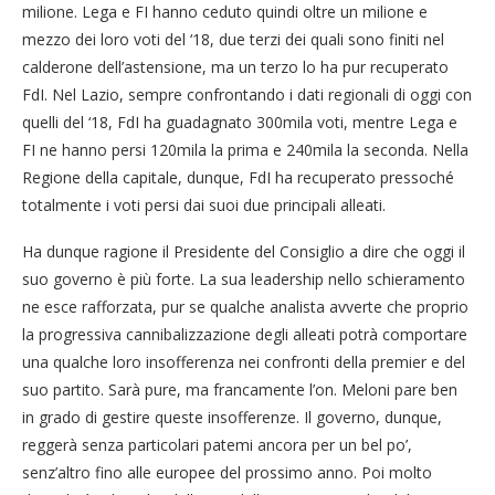
milione. Lega e FI hanno ceduto quindi oltre un milione e
mezzo dei loro voti del ‘18, due terzi dei quali sono finiti nel
calderone dell’astensione, ma un terzo lo ha pur recuperato
FdI. Nel Lazio, sempre confrontando i dati regionali di oggi con
quelli del ‘18, FdI ha guadagnato 300mila voti, mentre Lega e
FI ne hanno persi 120mila la prima e 240mila la seconda. Nella
Regione della capitale, dunque, FdI ha recuperato pressoché
totalmente i voti persi dai suoi due principali alleati.
Ha dunque ragione il Presidente del Consiglio a dire che oggi il
suo governo è più forte. La sua leadership nello schieramento
ne esce rafforzata, pur se qualche analista avverte che proprio
la progressiva cannibalizzazione degli alleati potrà comportare
una qualche loro insofferenza nei confronti della premier e del
suo partito. Sarà pure, ma francamente l’on. Meloni pare ben
in grado di gestire queste insofferenze. Il governo, dunque,
reggerà senza particolari patemi ancora per un bel po’,
senz’altro fino alle europee del prossimo anno. Poi molto