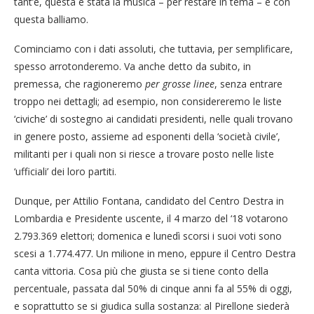
tant’è, questa è stata la musica – per restare in tema – e con
questa balliamo.
Cominciamo con i dati assoluti, che tuttavia, per semplificare,
spesso arrotonderemo. Va anche detto da subito, in
premessa, che ragioneremo
per grosse linee
, senza entrare
troppo nei dettagli; ad esempio, non considereremo le liste
‘civiche’ di sostegno ai candidati presidenti, nelle quali trovano
in genere posto, assieme ad esponenti della ‘società civile’,
militanti per i quali non si riesce a trovare posto nelle liste
‘ufficiali’ dei loro partiti.
Dunque, per Attilio Fontana, candidato del Centro Destra in
Lombardia e Presidente uscente, il 4 marzo del ‘18 votarono
2.793.369 elettori; domenica e lunedì scorsi i suoi voti sono
scesi a 1.774.477. Un milione in meno, eppure il Centro Destra
canta vittoria. Cosa più che giusta se si tiene conto della
percentuale, passata dal 50% di cinque anni fa al 55% di oggi,
e soprattutto se si giudica sulla sostanza: al Pirellone siederà