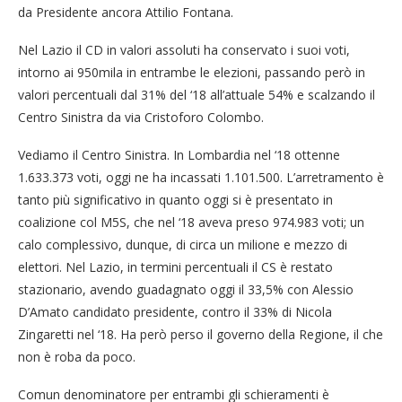
da Presidente ancora Attilio Fontana.
Nel Lazio il CD in valori assoluti ha conservato i suoi voti,
intorno ai 950mila in entrambe le elezioni, passando però in
valori percentuali dal 31% del ‘18 all’attuale 54% e scalzando il
Centro Sinistra da via Cristoforo Colombo.
Vediamo il Centro Sinistra. In Lombardia nel ‘18 ottenne
1.633.373 voti, oggi ne ha incassati 1.101.500. L’arretramento è
tanto più significativo in quanto oggi si è presentato in
coalizione col M5S, che nel ‘18 aveva preso 974.983 voti; un
calo complessivo, dunque, di circa un milione e mezzo di
elettori. Nel Lazio, in termini percentuali il CS è restato
stazionario, avendo guadagnato oggi il 33,5% con Alessio
D’Amato candidato presidente, contro il 33% di Nicola
Zingaretti nel ‘18. Ha però perso il governo della Regione, il che
non è roba da poco.
Comun denominatore per entrambi gli schieramenti è