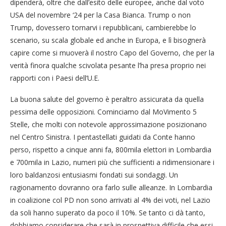
dipenderà, oltre che dall’esito delle europee, anche dal voto
USA del novembre ‘24 per la Casa Bianca. Trump o non
Trump, dovessero tornarvi i repubblicani, cambierebbe lo
scenario, su scala globale ed anche in Europa, e lì bisognerà
capire come si muoverà il nostro Capo del Governo, che per la
verità finora qualche scivolata pesante l’ha presa proprio nei
rapporti con i Paesi dell’U.E.
La buona salute del governo è peraltro assicurata da quella
pessima delle opposizioni. Cominciamo dal MoVimento 5
Stelle, che molti con notevole approssimazione posizionano
nel Centro Sinistra. I pentastellati guidati da Conte hanno
perso, rispetto a cinque anni fa, 800mila elettori in Lombardia
e 700mila in Lazio, numeri più che sufficienti a ridimensionare i
loro baldanzosi entusiasmi fondati sui sondaggi. Un
ragionamento dovranno ora farlo sulle alleanze. In Lombardia
in coalizione col PD non sono arrivati al 4% dei voti, nel Lazio
da soli hanno superato da poco il 10%. Se tanto ci dà tanto,
dobbiamo considerare che sarà in prospettiva difficile che essi