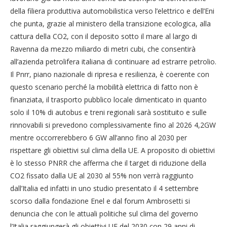
della filiera produttiva automobilistica verso l’elettrico e dell’Eni
che punta, grazie al ministero della transizione ecologica, alla
cattura della CO2, con il deposito sotto il mare al largo di
Ravenna da mezzo miliardo di metri cubi, che consentirà
all’azienda petrolifera italiana di continuare ad estrarre petrolio.
Il Pnrr, piano nazionale di ripresa e resilienza, è coerente con
questo scenario perché la mobilità elettrica di fatto non è
finanziata, il trasporto pubblico locale dimenticato in quanto
solo il 10% di autobus e treni regionali sarà sostituito e sulle
rinnovabili si prevedono complessivamente fino al 2026 4,2GW
mentre occorrerebbero 6 GW all’anno fino al 2030 per
rispettare gli obiettivi sul clima della UE. A proposito di obiettivi
è lo stesso PNRR che afferma che il target di riduzione della
CO2 fissato dalla UE al 2030 al 55% non verrà raggiunto
dall’Italia ed infatti in uno studio presentato il 4 settembre
scorso dalla fondazione Enel e dal forum Ambrosetti si
denuncia che con le attuali politiche sul clima del governo
l’Italia raggiungerà gli obiettivi UE del 2030 con 29 anni di