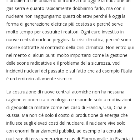
Il problema che abbiamo di fronte a noi oggi è la riduzione dei
gas serra e quanto rapidamente dobbiamo farlo, ma con il
nucleare non raggiungiamo questi obiettivi perché è oggi la
forma di generazione elettrica più costosa e perché serve
molto tempo per costruire i reattori. Ogni euro investito in
nuove centrali nucleari peggiora la crisi climatica, perché sono
risorse sottratte al contrasto della crisi climatica. Non entro qui
nel merito di alcuni punti molto importanti come la gestione
delle scorie radioattive e il problema della sicurezza, vedi
incidenti nucleari del passato e sul fatto che ad esempio l’Italia
è un territorio altamente sismico.
La costruzione di nuove centrali atomiche non ha nessuna
ragione economica o ecologica e risponde solo a motivazioni
di geopolitica militare come nel caso di Francia, Usa, Cina e
Russia. Ma non c’è solo il costo di produzione di energia che
influisce sugli elevati costi del nucleare. Il nucleare vive solo
con enormi finanziamenti pubblici, ad esempio la centrale
nucleare di terza generazione plus di Flammanville, in Francia, i