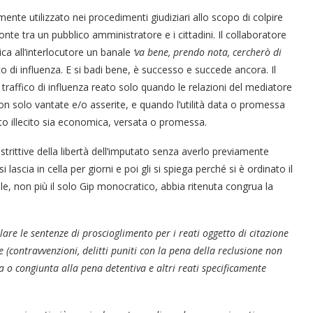
lmente utilizzato nei procedimenti giudiziari allo scopo di colpire
te tra un pubblico amministratore e i cittadini. Il collaboratore
ica all’interlocutore un banale
‘va bene, prendo nota, cercherò di
“Un’Ape tra le pagine”, prestito
“Il respiro del mare”, personale
Una barca entra nel Fiordo di
Nuova tanker in acciaio inox
“La Grazia” di Sorrentino
“La Grazia” di Sorrentino
fico di influenza. E si badi bene, è successo e succede ancora. Il
presentato da Milvia Marigliano
presentato da Milvia Marigliano
di Terry Mangiatordi
digitale gratuito e...
Crapolla violando...
per la Navalmed
traffico di influenza reato solo quando le relazioni del mediatore
non solo vantate e/o asserite, e quando l’utilità data o promessa
atto illecito sia economica, versata o promessa.
trittive della libertà dell’imputato senza averlo previamente
lascia in cella per giorni e poi gli si spiega perché si è ordinato il
e, non più il solo Gip monocratico, abbia ritenuta congrua la
are le sentenze di proscioglimento per i reati oggetto di citazione
e (contravvenzioni, delitti puniti con la pena della reclusione non
 o congiunta alla pena detentiva e altri reati specificamente