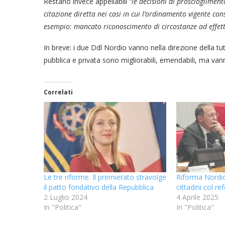
Restano invece appellabili
“le decisioni di proscioglimento
citazione diretta nei casi in cui l’ordinamento vigente co
esempio: mancato riconoscimento di circostanze ad effetto
In breve: i due Ddl Nordio vanno nella direzione della tut
pubblica e privata sono migliorabili, emendabili, ma vanno
Correlati
Le tre riforme. Il premierato stravolge
Riforma Nordio
il patto fondativo della Repubblica
cittadini col r
2 Luglio 2024
4 Aprile 2025
In "Politica"
In "Politica"