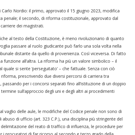
lli Carlo Nordio: il primo, approvato il 15 giugno 2023, modifica
ra penale; il secondo, di riforma costituzionale, approvato dal
arriere dei magistrati.
e al testo della Costituzione, è meno rivoluzionario di quanto
voglia passare al ruolo giudicante può farlo una sola volta nella
ibunale distante da quello di provenienza. Così viceversa. Di fatto
 funzione all’altra. La riforma ha più un valore simbolico – il
al quale si sente ‘perseguitato’ – che fattuale. Senza con ciò
 riforma, prescrivendo due diversi percorsi di carriera tra
, passando per i concorsi separati fino all’istituzione di un doppio
termine sull’approccio degli uni e degli altri ai procedimenti
 vaglio delle aule, le modifiche del Codice penale non sono di
abuso di ufficio (art. 323 C.P.), una disciplina più stringente del
la delimitazione del reato di traffico di influenza, le procedure per
er i procuratori di far ricorso al secondo e terzo grado della