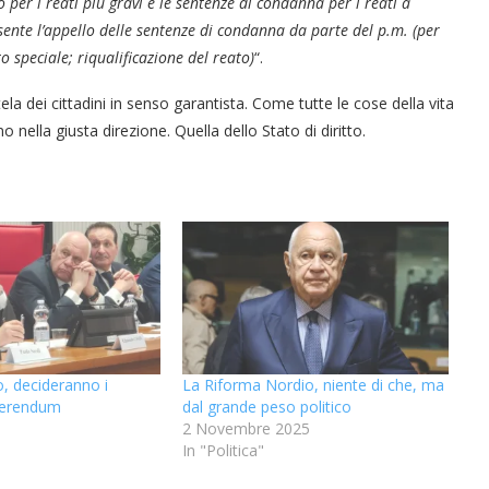
 per i reati più gravi e le sentenze di condanna per i reati a
nsente l’appello delle sentenze di condanna da parte del p.m. (per
 speciale; riqualificazione del reato)
“.
ela dei cittadini in senso garantista. Come tutte le cose della vita
 nella giusta direzione. Quella dello Stato di diritto.
, decideranno i
La Riforma Nordio, niente di che, ma
eferendum
dal grande peso politico
2 Novembre 2025
In "Politica"