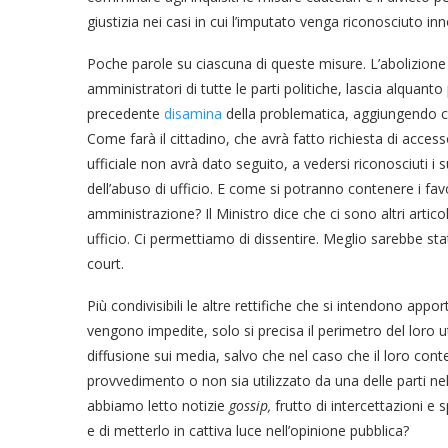
giustizia nei casi in cui l’imputato venga riconosciuto in
Poche parole su ciascuna di queste misure. L’abolizione d
amministratori di tutte le parti politiche, lascia alquant
precedente
disamina
della problematica, aggiungendo che
Come farà il cittadino, che avrà fatto richiesta di accesso
ufficiale non avrà dato seguito, a vedersi riconosciuti i su
dell’abuso di ufficio. E come si potranno contenere i fav
amministrazione? Il Ministro dice che ci sono altri articol
ufficio. Ci permettiamo di dissentire. Meglio sarebbe sta
court.
Più condivisibili le altre rettifiche che si intendono app
vengono impedite, solo si precisa il perimetro del loro u
diffusione sui media, salvo che nel caso che il loro con
provvedimento o non sia utilizzato da una delle parti ne
abbiamo letto notizie
gossip,
frutto di intercettazioni e
e di metterlo in cattiva luce nell’opinione pubblica?