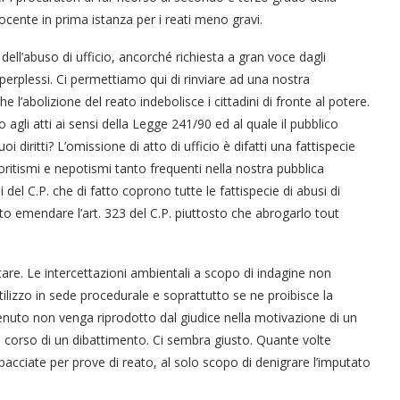
nocente in prima istanza per i reati meno gravi.
ell’abuso di ufficio, ancorché richiesta a gran voce dagli
o perplessi. Ci permettiamo qui di rinviare ad una nostra
 l’abolizione del reato indebolisce i cittadini di fronte al potere.
 agli atti ai sensi della Legge 241/90 ed al quale il pubblico
oi diritti? L’omissione di atto di ufficio è difatti una fattispecie
oritismi e nepotismi tanto frequenti nella nostra pubblica
i del C.P. che di fatto coprono tutte le fattispecie di abusi di
to emendare l’art. 323 del C.P. piuttosto che abrogarlo tout
ortare. Le intercettazioni ambientali a scopo di indagine non
tilizzo in sede procedurale e soprattutto se ne proibisce la
tenuto non venga riprodotto dal giudice nella motivazione di un
l corso di un dibattimento. Ci sembra giusto. Quante volte
 spacciate per prove di reato, al solo scopo di denigrare l’imputato