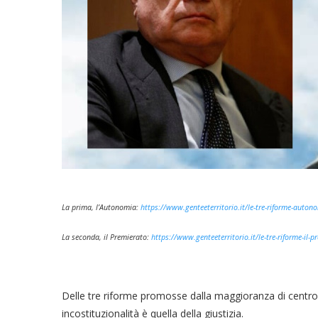
La prima, l’Autonomia:
https://www.genteeterritorio.it/le-tre-riforme-autono
La seconda, il Premierato:
https://www.genteeterritorio.it/le-tre-riforme-il-p
Delle tre riforme promosse dalla maggioranza di centro
incostituzionalità è quella della giustizia.