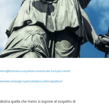
mia-differenziata-se-la-partita-comincia-dal-3-a-0-per-il-nord/
remierato-stravolge-il-patto-fondativo-della-repubblica/
destra quella che meno si espone al sospetto di