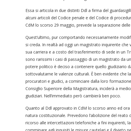
Essa si articola in due distinti Ddl a firma del guardasigi
alcuni articoli del Codice penale e del Codice di procedu
CdM lo scorso 29 maggio, prevede la separazione delle c
Quest’ultimo, pur comportando necessariamente modifich
si creda. In realtà ad oggi un magistrato inquirente che 
sua carriera e a costo del trasferimento di sede in un Tr
sono rarissimi i casi di passaggio di un magistrato da una
potere politico è deciso a contenere quello giudiziario d
sottovalutarne le valenze culturali. È ben evidente che la
procuratori e giudici, a cominciare dalla loro formazione
Consiglio Superiore della Magistratura, inciderà a medio 
giudiziari. Nell’immediato però cambierà ben poco.
Quanto al Ddl approvato in CdM lo scorso anno ed ora al
natura costituzionale. Prevedono l’abolizione del reato di 
ricorso alle intercettazioni telefoniche a fini inquirenti, 
comminare agli inquisiti le misure cautelari e il divieto p