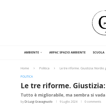
AMBIENTE
ARPAC SPAZIO AMBIENTE
SCUOLA
Home
Politica
Le tre riforme. Giustizia: Nordio g
POLITICA
Le tre riforme. Giustizia:
Tutto è migliorabile, ma sembra si vada 
by
Di Luigi Gravagnuolo
9 Luglio 2024
0 comments