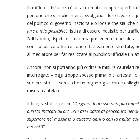
Il traffico di influenza è un altro reato troppo superficia
persone che semplicemente svolgono il loro lavoro di pon
del politico di governo, nazionale o locale che sia, che d
fare il mio possibile’
, rischia di essere inquisito per traf
Ddl Nordio, rispetto alla norma precedente, considera il 
con il pubblico ufficiale sono effettivamente sfruttate, 
al mediatore per far realizzare al pubblico ufficiale un 
Ancora, non si potranno più ordinare misure cautelari res
interrogato – oggi troppo spesso prima lo si arresta, lo si 
suo arresto – e senza che un organo giudicante collegial
misura cautelare.
Infine, si stabilisce che “
l’organo di accusa non può appell
diretta indicati all’art. 550 del Codice di procedura penal
superiore nel massimo a quattro anni o con la multa, sola
indicati)”.