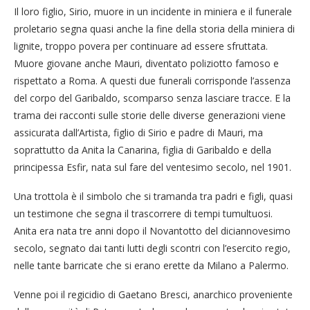
Il loro figlio, Sirio, muore in un incidente in miniera e il funerale
proletario segna quasi anche la fine della storia della miniera di
lignite, troppo povera per continuare ad essere sfruttata.
Muore giovane anche Mauri, diventato poliziotto famoso e
rispettato a Roma. A questi due funerali corrisponde l’assenza
del corpo del Garibaldo, scomparso senza lasciare tracce. E la
trama dei racconti sulle storie delle diverse generazioni viene
assicurata dall’Artista, figlio di Sirio e padre di Mauri, ma
soprattutto da Anita la Canarina, figlia di Garibaldo e della
principessa Esfir, nata sul fare del ventesimo secolo, nel 1901.
Una trottola è il simbolo che si tramanda tra padri e figli, quasi
un testimone che segna il trascorrere di tempi tumultuosi.
Anita era nata tre anni dopo il Novantotto del diciannovesimo
secolo, segnato dai tanti lutti degli scontri con l’esercito regio,
nelle tante barricate che si erano erette da Milano a Palermo.
Venne poi il regicidio di Gaetano Bresci, anarchico proveniente