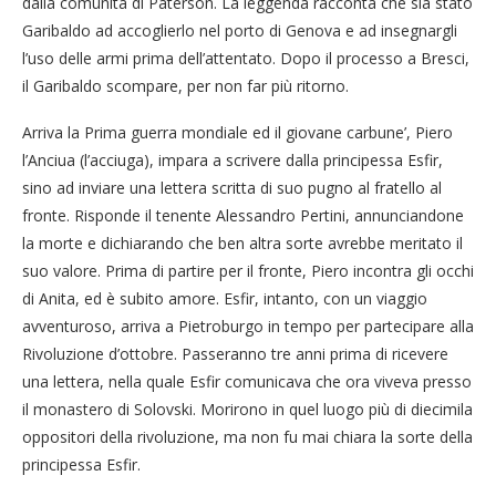
dalla comunità di Paterson. La leggenda racconta che sia stato
Garibaldo ad accoglierlo nel porto di Genova e ad insegnargli
l’uso delle armi prima dell’attentato. Dopo il processo a Bresci,
il Garibaldo scompare, per non far più ritorno.
Arriva la Prima guerra mondiale ed il giovane carbune’, Piero
l’Anciua (l’acciuga), impara a scrivere dalla principessa Esfir,
sino ad inviare una lettera scritta di suo pugno al fratello al
fronte. Risponde il tenente Alessandro Pertini, annunciandone
la morte e dichiarando che ben altra sorte avrebbe meritato il
suo valore. Prima di partire per il fronte, Piero incontra gli occhi
di Anita, ed è subito amore. Esfir, intanto, con un viaggio
avventuroso, arriva a Pietroburgo in tempo per partecipare alla
Rivoluzione d’ottobre. Passeranno tre anni prima di ricevere
una lettera, nella quale Esfir comunicava che ora viveva presso
il monastero di Solovski. Morirono in quel luogo più di diecimila
oppositori della rivoluzione, ma non fu mai chiara la sorte della
principessa Esfir.