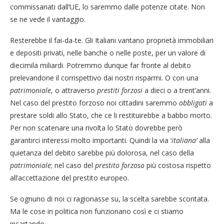
commissariati dall’UE, lo saremmo dalle potenze citate. Non
se ne vede il vantaggio.
Resterebbe il fai-da-te. Gli Italiani vantano proprietà immobiliari
e depositi privati, nelle banche o nelle poste, per un valore di
diecimila miliardi. Potremmo dunque far fronte al debito
prelevandone il corrispettivo dai nostri risparmi. O con una
patrimoniale
, o attraverso
prestiti forzosi
a dieci o a trent’anni.
Nel caso del prestito forzoso noi cittadini saremmo
obbligati
a
prestare soldi allo Stato, che ce li restituirebbe a babbo morto.
Per non scatenare una rivolta lo Stato dovrebbe però
garantirci interessi molto importanti. Quindi la via ‘
italiana’
alla
quietanza del debito sarebbe più dolorosa, nel caso della
patrimoniale
; nel caso del
prestito forzoso
più costosa rispetto
all’accettazione del prestito europeo.
Se ognuno di noi ci ragionasse su, la scelta sarebbe scontata.
Ma le cose in politica non funzionano così e ci stiamo
incartando.