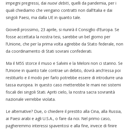
impegni pregressi, dai
nuovi debiti
, quelli da pandemia, per i
quali chiediamo che vengano contratti non dall’Italia e dai
singoli Paesi, ma dalla UE in quanto tale.
Giovedì prossimo, 23 aprile, si riunirà il Consiglio d’Europa. Se
fosse accettata la nostra tesi, sarebbe un bel giorno per
l’Unione, che per la prima volta agirebbe da Stato federale, non
da coordinamento di Stati sovrani confederati.
Ma il M5S storce il muso e Salvini e la Meloni non ci stanno. Se
l’Unione in quanto tale contrae un debito, dovrà anch’essa poi
restituirlo e il modo per farlo potrebbe essere di introdurre una
tassa europea. In questo caso metterebbe le mani nei sistemi
fiscali dei singoli Stati. Apriti cielo, la nostra sacra sovranità
nazionale verrebbe violata.
Le alternative? Due, o chiedere il prestito alla Cina, alla Russia,
ai Paesi arabi e agli U.S.A., o fare da noi. Nel primo caso,
pagheremmo interessi spaventosi e alla fine, invece di finire