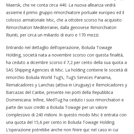
Maersk, che ne conta circa 440. La nuova alleanza vedrà
assieme il primo gruppo rimorchiatore portuale europeo ed il
colosso armatoriale Msc, che a ottobre scorso ha acquisito
Rimorchiatori Mediterranei, dalla genovese Rimorchiatori
Riuniti, per circa un miliardo di euro e 170 mezzi.
Entrando nel dettaglio dell’operazione, Boluda Towage
Holding, società nata a novembre scorso con questa finalità,
ha ceduto a dicembre scorso il 7,2 per cento della sua quota a
SAS Shipping Agencies di Msc. La holding contiene le società di
rimorchio Boluda World Tug’s, Tug’s Services Panama,
Remalcadores y Lanchas (attiva in Uruguay) e Remolcadores y
Barcazas del Caribe, presente nei porti della Repubblica
Domenicana. Infine, MedTug ha ceduto i suoi rimorchiatori e
parte dei suoi crediti a Boluda Towage per un valore
complessivo di 240 milioni. In questo modo Msc è entrata con
una quota del 15,6 per cento in Boluda Towage Holding.
L’operazione potrebbe anche non finire qui: nel caso in cui