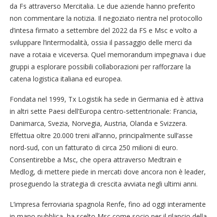
da Fs attraverso Mercitalia. Le due aziende hanno preferito
non commentare la notizia. Il negoziato rientra nel protocollo
d’intesa firmato a settembre del 2022 da FS e Msc e volto a
sviluppare l’intermodalità, ossia il passaggio delle merci da
nave a rotaia e viceversa. Quel memorandum impegnava i due
gruppi a esplorare possibili collaborazioni per rafforzare la
catena logistica italiana ed europea.
Fondata nel 1999, Tx Logistik ha sede in Germania ed è attiva
in altri sette Paesi dell’Europa centro-settentrionale: Francia,
Danimarca, Svezia, Norvegia, Austria, Olanda e Svizzera.
Effettua oltre 20.000 treni all’anno, principalmente sull’asse
nord-sud, con un fatturato di circa 250 milioni di euro.
Consentirebbe a Msc, che opera attraverso Medtrain e
Medlog, di mettere piede in mercati dove ancora non è leader,
proseguendo la strategia di crescita avviata negli ultimi anni.
L’impresa ferroviaria spagnola Renfe, fino ad oggi interamente
in mano pubblica, ha scelto Msc come socio per il rilancio della