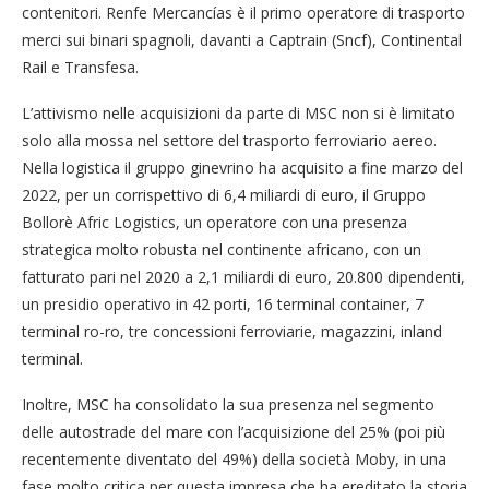
contenitori. Renfe Mercancías è il primo operatore di trasporto
merci sui binari spagnoli, davanti a Captrain (Sncf), Continental
Rail e Transfesa.
L’attivismo nelle acquisizioni da parte di MSC non si è limitato
solo alla mossa nel settore del trasporto ferroviario aereo.
Nella logistica il gruppo ginevrino ha acquisito a fine marzo del
2022, per un corrispettivo di 6,4 miliardi di euro, il Gruppo
Bollorè Afric Logistics, un operatore con una presenza
strategica molto robusta nel continente africano, con un
fatturato pari nel 2020 a 2,1 miliardi di euro, 20.800 dipendenti,
un presidio operativo in 42 porti, 16 terminal container, 7
terminal ro-ro, tre concessioni ferroviarie, magazzini, inland
terminal.
Inoltre, MSC ha consolidato la sua presenza nel segmento
delle autostrade del mare con l’acquisizione del 25% (poi più
recentemente diventato del 49%) della società Moby, in una
fase molto critica per questa impresa che ha ereditato la storia