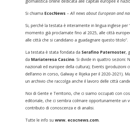
giornalistica online dedicata alle capitali europee e nazio
Si chiama
EcocNews
–
All news about European and nati
Si, perché la testata è interamente in lingua inglese per
momento già proclamate fino al 2025, alle città europee 
alle città che si candidano a guadagnare questo titolo”.
La testata è stata fondata da
Serafino Paternoster
, 
da
Mariateresa Cascino
. Si divide in quattro sezioni: 
nazionali ed europee della cultura); Events (produzioni cu
dell’anno in corso, Galway e Rijeka per il 2020-2021). Ma
un archivio che raccolga anche il lavoro delle città can
Noi di Gente e Territorio, che ci siamo occupati con cos
editoriale, che ci sembra colmare opportunamente un vu
contributo di conoscenza e di analisi.
Tutte le info su
www. ecocnews.com
.