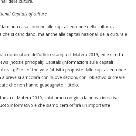
nali della cultura.
onal Capitals of culture
.
 “dare una casa comune alle capitali europee della cultura, al
che si candidano, ma anche alle capitali nazionali della cultura e
già coordinatore dell’ufficio stampa di Matera 2019, ed è diretta
News (notizie principali); Capitals (informazioni sulle capitali
lturali); Ecoc of the year (attività proposte dalle capitali europee
 a breve si arricchirà con nuove sezioni, con l’obiettivo di creare
didate che non hanno guadagnato il titolo.
tanza di Matera 2019, salutiamo con gioia la nuova iniziativa
oto informativo e che siamo certi offrirà un importante