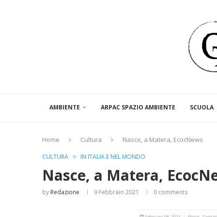
AMBIENTE
ARPAC SPAZIO AMBIENTE
SCUOLA
Home
Cultura
Nasce, a Matera, EcocNews
CULTURA
IN ITALIA E NEL MONDO
Nasce, a Matera, EcocN
by
Redazione
9 Febbraio 2021
0 comments