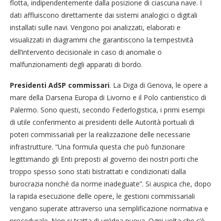
flotta, indipendentemente dalla posizione di ciascuna nave. I
dati affluiscono direttamente dai sistemi analogici o digitali
installati sulle navi. Vengono poi analizzati, elaborati e
visualizzati in diagrammi che garantiscono la tempestività
dell’intervento decisionale in caso di anomalie o
malfunzionamenti degli apparati di bordo.
Presidenti AdSP commissari
. La Diga di Genova, le opere a
mare della Darsena Europa di Livorno e il Polo cantieristico di
Palermo. Sono questi, secondo Federlogistica, i primi esempi
di utile conferimento ai presidenti delle Autorità portuali di
poteri commissariali per la realizzazione delle necessarie
infrastrutture. “Una formula questa che può funzionare
legittimando gli Enti preposti al governo dei nostri porti che
troppo spesso sono stati bistrattati e condizionati dalla
burocrazia nonché da norme inadeguate”. Si auspica che, dopo
la rapida esecuzione delle opere, le gestioni commissariali
vengano superate attraverso una semplificazione normativa e
procedurale. Non si tratta di un’idea nuova. Ogni volta che c’è