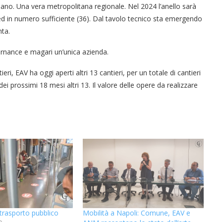
ano. Una vera metropolitana regionale. Nel 2024 l’anello sarà
 ed in numero sufficiente (36). Dal tavolo tecnico sta emergendo
nta.
rnance e magari un’unica azienda.
ieri, EAV ha oggi aperti altri 13 cantieri, per un totale di cantieri
dei prossimi 18 mesi altri 13. Il valore delle opere da realizzare
“Un’Ape tra le pagine”, prestito
Licata celebra il ruolo del suo
Licata celebra il ruolo del suo
Una barca entra nel Fiordo di
Nuova tanker in acciaio inox
“La Grazia” di Sorrentino
presentato da Milvia Marigliano
digitale gratuito e...
Crapolla violando...
per la Navalmed
porto nello...
porto nello...
l trasporto pubblico
Mobilità a Napoli: Comune, EAV e