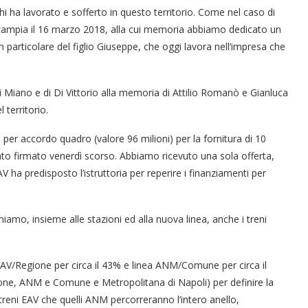
i ha lavorato e sofferto in questo territorio. Come nel caso di
d Scampia il 16 marzo 2018, alla cui memoria abbiamo dedicato un
n particolare del figlio Giuseppe, che oggi lavora nell’impresa che
di Miano e di Di Vittorio alla memoria di Attilio Romanò e Gianluca
 territorio.
per accordo quadro (valore 96 milioni) per la fornitura di 10
tato firmato venerdì scorso. Abbiamo ricevuto una sola offerta,
V ha predisposto l’istruttoria per reperire i finanziamenti per
amo, insieme alle stazioni ed alla nuova linea, anche i treni
 EAV/Regione per circa il 43% e linea ANM/Comune per circa il
one, ANM e Comune e Metropolitana di Napoli) per definire la
 treni EAV che quelli ANM percorreranno l’intero anello,