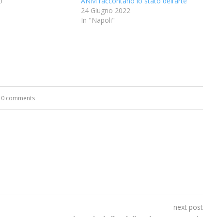
0
ANM raccontano lo stato dell’arte
24 Giugno 2022
In "Napoli"
0 comments
next post