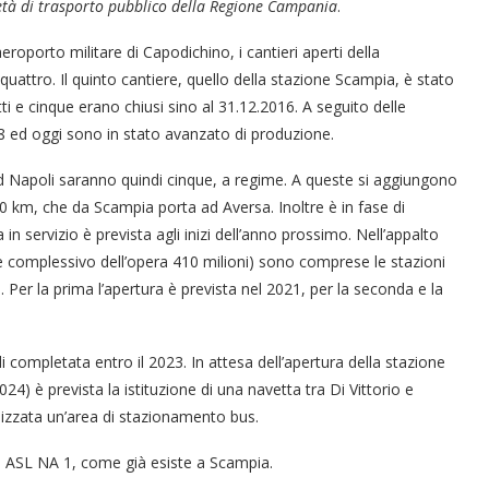
ietà di trasporto pubblico della Regione Campania
.
eroporto militare di Capodichino, i cantieri aperti della
uattro. Il quinto cantiere, quello della stazione Scampia, è stato
ti e cinque erano chiusi sino al 31.12.2016. A seguito delle
018 ed oggi sono in stato avanzato di produzione.
d Napoli saranno quindi cinque, a regime. A queste si aggiungono
 10 km, che da Scampia porta ad Aversa. Inoltre è in fase di
n servizio è prevista agli inizi dell’anno prossimo. Nell’appalto
ore complessivo dell’opera 410 milioni) sono comprese le stazioni
 Per la prima l’apertura è prevista nel 2021, per la seconda e la
 completata entro il 2023. In attesa dell’apertura della stazione
024) è prevista la istituzione di una navetta tra Di Vittorio e
ealizzata un’area di stazionamento bus.
la ASL NA 1, come già esiste a Scampia.