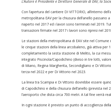
L’Autore è Presidente e Direttore Generale di EAV, la Soc
Con l’apertura del cantiere DI VITTORIO, all’interno dell’a
metropolitana EAV per la chiusura dell’anello passano a q
riaperto nel 2017 ed i lavori sono terminati nel 2019. Tut
transazioni firmate nel 2017 i lavori sono ripresi nel 2
Le stazioni della metropolitana di EAV site nel Comune 
le cinque stazioni della linea arcobaleno, già attiva per
completamento la sesta stazione di Melito, la cui messa i
integrato Piscinola/Capodichino (diviso in tre lotti, val
di Miano, Regina Margherita, Secondigliano e Di Vittorio.
terza nel 2022 e per Di Vittorio nel 2023.
La linea tra Scampia e Di Vittorio dovrebbe essere quindi
di Capodichino e della chiusura dell’anello (prevista nel 2
l’aeroporto che dista circa 700 metri. A tal fine verrà r
In ogni stazione è previsto un punto di accoglienza del