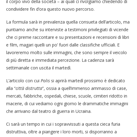
il corpo vivo della società – ai quali ci rivolgiamo chiedendo di
condividere fin d’ora questo nuovo percorso.
La formula sarà in prevalenza quella consueta dell’articolo, ma
puntiamo anche su interviste a testimoni privilegiati di vicende
che ci preme raccontare e su presentazioni e recensioni di libri
e film, magari quelli un po’ fuori dalle classifiche ufficiali. E
lavoreremo molto sulle immagini, che sono sempre il veicolo
di più diretta e immediata percezione. La cadenza sarà
settimanale con uscita il martedì.
L’articolo con cui
Polis
si aprirà martedì prossimo è dedicato
alla “
città distrutta
”, ossia a quell’immenso ammasso di case,
mercati, fabbriche, ospedali, chiese, scuole, cimiteri ridotto in
macerie, di cui vediamo ogni giorno le drammatiche immagini
che arrivano dal teatro di guerra in Ucraina.
Ci sarà un tempo in cui i sopravvissuti a questa cieca furia
distruttiva, oltre a piangere i loro morti, si disporranno a