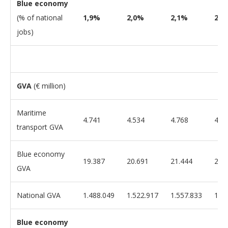
Blue economy
(% of national
1,9%
2,0%
2,1%
2,3
jobs)
GVA
(€ million)
Maritime
4.741
4.534
4.768
4.7
transport GVA
Blue economy
19.387
20.691
21.444
23.
GVA
National GVA
1.488.049
1.522.917
1.557.833
1.5
Blue economy