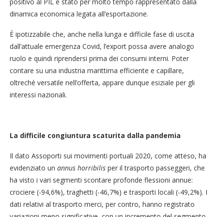
positivo al PIL è stato per molto tempo rappresentato dalla
dinamica economica legata all’esportazione.
È ipotizzabile che, anche nella lunga e difficile fase di uscita
dall’attuale emergenza Covid, l’export possa avere analogo
ruolo e quindi riprendersi prima dei consumi interni. Poter
contare su una industria marittima efficiente e capillare,
oltreché versatile nell’offerta, appare dunque esiziale per gli
interessi nazionali.
La difficile congiuntura scaturita dalla pandemia
Il dato Assoporti sui movimenti portuali 2020, come atteso, ha
evidenziato un
annus horribilis
per il trasporto passeggeri, che
ha visto i vari segmenti scontare profonde flessioni annue:
crociere (-94,6%), traghetti (-46,7%) e trasporti locali (-49,2%). I
dati relativi al trasporto merci, per contro, hanno registrato
variazioni meno significative, con un incremento del segmento