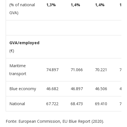
(% of national
1,3%
1,4%
1,4%
1,5
GVA)
GVA/employed
(€)
Maritime
74.897
71.066
70.221
70.
transport
Blue economy
46.682
46.897
46.506
44.
National
67.722
68.473
69.410
70.
Fonte: European Commission, EU Blue Report (2020).