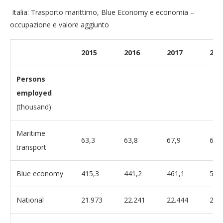
Italia: Trasporto marittimo, Blue Economy e economia –
occupazione e valore aggiunto
2015
2016
2017
201
Persons
employed
(thousand)
Maritime
63,3
63,8
67,9
67,
transport
Blue economy
415,3
441,2
461,1
525
National
21.973
22.241
22.444
22.