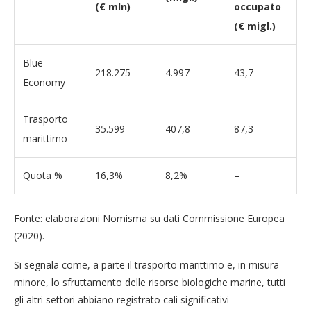
(€ mln)
occupato
(€ migl.)
Blue
218.275
4.997
43,7
Economy
Trasporto
35.599
407,8
87,3
marittimo
Quota %
16,3%
8,2%
–
Fonte: elaborazioni Nomisma su dati Commissione Europea
(2020).
Si segnala come, a parte il trasporto marittimo e, in misura
minore, lo sfruttamento delle risorse biologiche marine, tutti
gli altri settori abbiano registrato cali significativi