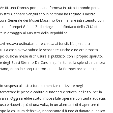
dei Vettii, una Domus pompeiana famosa in tutto il mondo per la
 ministro Gennaro Sangiuliano in persona ha tagliato il nastro
ttore Generale dei Musei Massimo Osanna, si è intrattenuto con
co di Pompei Gabriel Zuchtriegel e dal Sindaco della Città di
e in omaggio al Ministro della Repubblica.
avi restava ostinatamente chiusa ai turisti. L’agonia era
. La casa aveva subito le scosse telluriche e ne era rimasta
po qualche mese di chiusura al pubblico, con il proprio sparuto,
re degli Scavi Stefano De Caro, riaprì ai turisti la splendida dimora
eiano, dopo la conquista romana della Pompei oscosannita,
aio sospesa alle strutture cementizie realizzate negli anni
rcettare le piccole cadute di intonaci e stucchi dall’alto, per la
lti anni. Oggi sarebbe stato impossibile operare con tanta audacia.
a e riaperta più di una volta, in un alternarsi di ri-aperture ri-
dopo la chiusura definitiva, nonostante il fiume di danaro pubblico