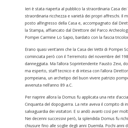
Ieri è stata riaperta al pubblico la straordinaria Casa 
straordinaria ricchezza e varietà dei propri affreschi. Il
posto all’ingresso della Casa e, accompagnato dal Dire
la Stampa, affiancato dal Direttore del Parco Archeologi
Pompei Carmine Lo Sapio, bardato con la fascia tricolor
Erano quasi vent’anni che la Casa dei Vettii di Pompei Sc
cominciata però con il Terremoto del novembre del 1980
danneggiata. Ma l’allora Soprintendente Fausto Zevi, do
ma esperto, staff tecnico e di intesa con l’allora Diretto
pompeiana, un archetipo del buon vivere patrizio pomp
avvenuta nell’anno 89 a.C.
Per riaprire allora la Domus fu applicata una rete d’acci
Cinquanta del dopoguerra. La rete aveva il compito di inte
salvaguardia dei visitatori. E si andò avanti così per mo
Nei decenni successivi però, la splendida Domus fu richius
chiusure fino alle soglie degli anni Duemila. Pochi anni 