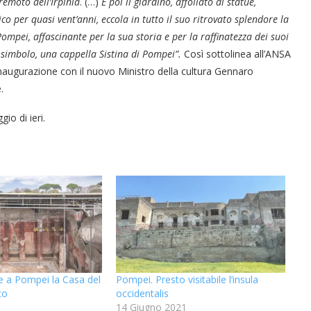
rremoto dell’Irpinia
. (…)
E poi il giardino, affollato di statue,
co per quasi vent’anni, eccola in tutto il suo ritrovato splendore la
i Pompei, affascinante per la sua storia e per la raffinatezza dei suoi
a simbolo, una cappella Sistina di Pompei”.
Così sottolinea all’ANSA
l’inaugurazione con il nuovo Ministro della cultura Gennaro
.
o di ieri.
“Un’Ape tra le pagine”, prestito
“Il respiro del mare”, personale
Una barca entra nel Fiordo di
Nuova tanker in acciaio inox
“La Grazia” di Sorrentino
“La Grazia” di Sorrentino
presentato da Milvia Marigliano
presentato da Milvia Marigliano
di Terry Mangiatordi
digitale gratuito e...
Crapolla violando...
per la Navalmed
le a Pompei la Casa del
Pompei. Presto visitabile l’insula
co
occidentalis
14 Giugno 2021