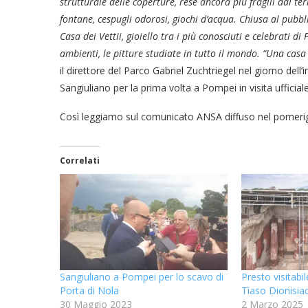
strutturale delle coperture, rese ancora più fragili dal te
fontane, cespugli odorosi, giochi d’acqua. Chiusa al pubbli
Casa dei Vettii, gioiello tra i più conosciuti e celebrati d
ambienti, le pitture studiate in tutto il mondo. “Una cas
il direttore del Parco Gabriel Zuchtriegel nel giorno del
Sangiuliano per la prima volta a Pompei in visita ufficiale
Così leggiamo sul comunicato ANSA diffuso nel pomeriggi
Correlati
Sangiuliano a Pompei per lo scavo di
Presto visitabi
Porta di Nola
Tìaso Dionisia
30 Maggio 2023
2 Marzo 2025