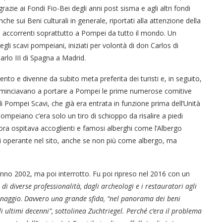
grazie ai Fondi Fio-Bei degli anni post sisma e agli altri fondi
e sui Beni culturali in generale, riportati alla attenzione della
ri accorrenti soprattutto a Pompei da tutto il mondo. Un
li scavi pompeiani, iniziati per volontà di don Carlos di
rlo III di Spagna a Madrid.
ocento e divenne da subito meta preferita dei turisti e, in seguito,
minciavano a portare a Pompei le prime numerose comitive
di Pompei Scavi, che già era entrata in funzione prima dell’Unità
pompeiano c’era solo un tiro di schioppo da risalire a piedi
llora ospitava accoglienti e famosi alberghi come l’Albergo
i operante nel sito, anche se non più come albergo, ma
ll’anno 2002, ma poi interrotto. Fu poi ripreso nel 2016 con un
i diverse professionalità, dagli archeologi e i restauratori agli
dinaggio
.
Davvero una grande sfida, “nel panorama dei beni
i ultimi decenni”, sottolinea Zuchtriegel. Perché c’era il problema