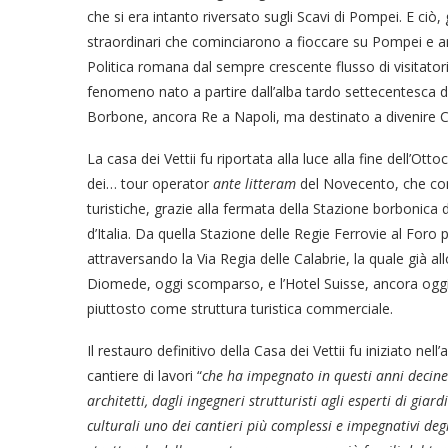
che si era intanto riversato sugli Scavi di Pompei. E ciò, 
straordinari che cominciarono a fioccare su Pompei e anch
Politica romana dal sempre crescente flusso di visitato
fenomeno nato a partire dall’alba tardo settecentesca deg
Borbone, ancora Re a Napoli, ma destinato a divenire Ca
La casa dei Vettii fu riportata alla luce alla fine dell’Ott
dei… tour operator
ante litteram
del Novecento, che co
turistiche, grazie alla fermata della Stazione borbonica 
d’Italia. Da quella Stazione delle Regie Ferrovie al Foro 
attraversando la Via Regia delle Calabrie, la quale già a
Diomede, oggi scomparso, e l’Hotel Suisse, ancora ogg
piuttosto come struttura turistica commerciale.
Il restauro definitivo della Casa dei Vettii fu iniziato ne
cantiere di lavori “
che ha impegnato in questi anni decine d
architetti, dagli ingegneri strutturisti agli esperti di giar
culturali uno dei cantieri più complessi e impegnativi degl