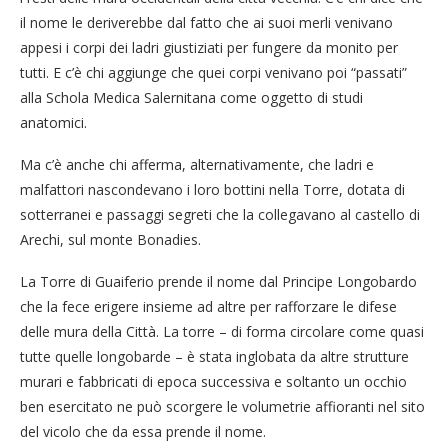
il nome le deriverebbe dal fatto che ai suoi merli venivano
appesi i corpi dei ladri giustiziati per fungere da monito per
tutti. E c’è chi aggiunge che quei corpi venivano poi “passati”
alla Schola Medica Salernitana come oggetto di studi
anatomici.
Ma c’è anche chi afferma, alternativamente, che ladri e
malfattori nascondevano i loro bottini nella Torre, dotata di
sotterranei e passaggi segreti che la collegavano al castello di
Arechi, sul monte Bonadies.
La Torre di Guaiferio prende il nome dal Principe Longobardo
che la fece erigere insieme ad altre per rafforzare le difese
delle mura della Città. La torre – di forma circolare come quasi
tutte quelle longobarde – è stata inglobata da altre strutture
murari e fabbricati di epoca successiva e soltanto un occhio
ben esercitato ne può scorgere le volumetrie affioranti nel sito
del vicolo che da essa prende il nome.