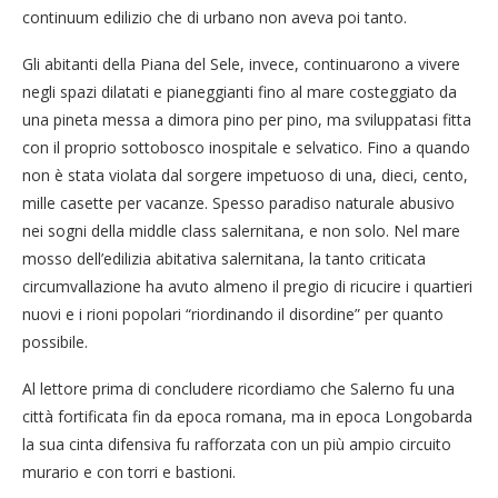
continuum edilizio che di urbano non aveva poi tanto.
Gli abitanti della Piana del Sele, invece, continuarono a vivere
negli spazi dilatati e pianeggianti fino al mare costeggiato da
una pineta messa a dimora pino per pino, ma sviluppatasi fitta
con il proprio sottobosco inospitale e selvatico. Fino a quando
non è stata violata dal sorgere impetuoso di una, dieci, cento,
mille casette per vacanze. Spesso paradiso naturale abusivo
nei sogni della middle class salernitana, e non solo. Nel mare
mosso dell’edilizia abitativa salernitana, la tanto criticata
circumvallazione ha avuto almeno il pregio di ricucire i quartieri
nuovi e i rioni popolari “riordinando il disordine” per quanto
possibile.
Al lettore prima di concludere ricordiamo che Salerno fu una
città fortificata fin da epoca romana, ma in epoca Longobarda
la sua cinta difensiva fu rafforzata con un più ampio circuito
murario e con torri e bastioni.