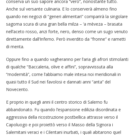
conserva un suo sapore ancora “vero”, nonostante tutto.
Anche sul versante culinaria. E lo conserverà almeno fino
quando nei negozi di “generi alimentari” comparirà la singolare
sagoma scura di una gran bella milza – ‘a mèveza – brasata
nell’aceto rosso, anzi forte, nero, denso come un sugo venuto
direttamente dall’Inferno. Però inverdito da “fronne” e rametti
di menta.
Oppure fino a quando vagheranno per l’aria gli afrori stimolanti
di qualche “Baccaleria, olive e affini”, sopravvissuta alla
“modernità”, come l’abbiamo male intesa noi meridionali in
quasi tutto il Sud nei favolosi e dannati anni “anta” del
Novecento.
E proprio in quegli anni il centro storico di Salerno fu
abbandonato. Fu quando l’espansione edilizia disordinata e
aggressiva della ricostruzione postbellica attrasse verso il
Capoluogo e poi proiettò verso il Masso della Signora i
Salernitani veraci e i Cilentani inurbati, i quali abitarono quel