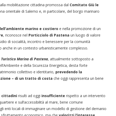
 alla mobilitazione cittadina promossa dal
Comitato Giù le
ona orientale di Salerno e, in particolare, del borgo marinaro
ell’ambiente marino e costiero
e nella promozione di un
re
, riconosce nel
Porticciolo di Pastena
un luogo di valore
idio di socialità, incontro e benessere per la comunità
anno anche in un contesto urbanisticamente complesso.
 Turistico Marina di Pastena
, attualmente sottoposto a
ll’Ambiente e della Sicurezza Energetica, desta forte
atrimonio collettivo e identitario,
prevedendo la
zione – di un tratto di costa
che oggi rappresenta un bene
 cittadini
risulti ad oggi
insufficiente
rispetto a un intervento
 quartiere e sull’accessibilità al mare, bene comune
egli enti locali di immaginare un modello di gestione del demanio
di sfruttamento economico, ma che
valorizzi l’interesse