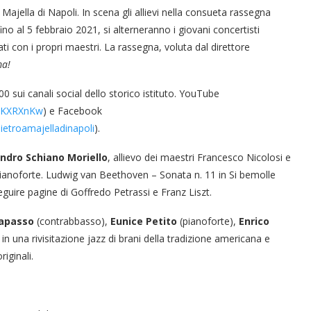
 Majella di Napoli. In scena gli allievi nella consueta rassegna
no al 5 febbraio 2021, si alterneranno i giovani concertisti
i con i propri maestri. La rassegna, voluta dal direttore
ma!
:00 sui canali social dello storico istituto. YouTube
UqKXRXnKw
) e Facebook
etroamajelladinapoli
).
ndro Schiano Moriello
, allievo dei maestri Francesco Nicolosi e
pianoforte. Ludwig van Beethoven – Sonata n. 11 in Si bemolle
guire pagine di Goffredo Petrassi e Franz Liszt.
Capasso
(contrabbasso),
Eunice Petito
(pianoforte),
Enrico
in una rivisitazione jazz di brani della tradizione americana e
iginali.