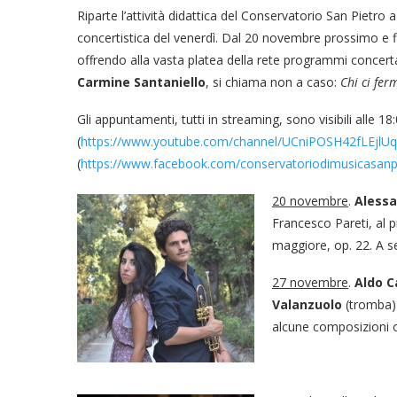
Riparte l’attività didattica del Conservatorio San Pietro a
concertistica del venerdì. Dal 20 novembre prossimo e fi
offrendo alla vasta platea della rete programmi concertat
Carmine Santaniello
, si chiama non a caso:
Chi ci fer
Gli appuntamenti, tutti in streaming, sono visibili alle 18
(
https://www.youtube.com/channel/UCniPOSH42fLEjl
(
https://www.facebook.com/conservatoriodimusicasanpi
20 novembre
.
Alessa
Francesco Pareti, al 
maggiore, op. 22. A se
27 novembre
.
Aldo 
Valanzuolo
(tromba) 
alcune composizioni or