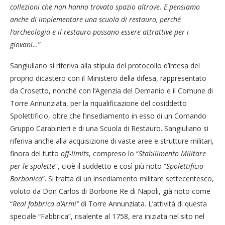
collezioni che non hanno trovato spazio altrove. E pensiamo
anche di implementare una scuola di restauro, perché
l’archeologia e il restauro possano essere attrattive per i
giovani…
”
Sangiuliano si riferiva alla stipula del protocollo d’intesa del
proprio dicastero con il Ministero della difesa, rappresentato
da Crosetto, nonché con l’Agenzia del Demanio e il Comune di
Torre Annunziata, per la riqualificazione del cosiddetto
Spolettificio, oltre che l’insediamento in esso di un Comando
Gruppo Carabinieri e di una Scuola di Restauro. Sangiuliano si
riferiva anche alla acquisizione di vaste aree e strutture militari,
finora del tutto
off-limits
, compreso lo “
Stabilimento Militare
per le spolette
”, cioè il suddetto e così più noto “
Spolettificio
Borbonico
”. Si tratta di un insediamento militare settecentesco,
voluto da Don Carlos di Borbone Re di Napoli, già noto come
“
Real fabbrica d’Armi”
di Torre Annunziata. L’attività di questa
speciale “Fabbrica”, risalente al 1758, era iniziata nel sito nel