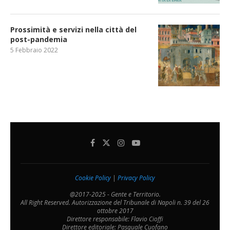
Prossimità e servizi nella città del
post-pandemia
5 Febbraio 2022
Cookie Policy
|
Privacy Policy
@2017-2025 - Gente e Territorio.
All Right Reserved. Autorizzazione del Tribunale di Napoli n. 39 del 26
ottobre 2017
Direttore responsabile: Flavio Cioffi
Direttore editoriale: Pasquale Cuofano