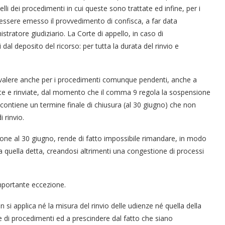
elli dei procedimenti in cui queste sono trattate ed infine, per i
 essere emesso il provvedimento di confisca, a far data
stratore giudiziario. La Corte di appello, in caso di
al deposito del ricorso: per tutta la durata del rinvio e
valere anche per i procedimenti comunque pendenti, anche a
ate e rinviate, dal momento che il comma 9 regola la sospensione
 contiene un termine finale di chiusura (al 30 giugno) che non
“Un’Ape tra le pagine”, prestito
“Il respiro del mare”, personale
Una barca entra nel Fiordo di
Nuova tanker in acciaio inox
“La Grazia” di Sorrentino
“La Grazia” di Sorrentino
 rinvio.
presentato da Milvia Marigliano
presentato da Milvia Marigliano
di Terry Mangiatordi
digitale gratuito e...
Crapolla violando...
per la Navalmed
one al 30 giugno, rende di fatto impossibile rimandare, in modo
a a quella detta, creandosi altrimenti una congestione di processi
mportante eccezione.
on si applica né la misura del rinvio delle udienze né quella della
ie di procedimenti ed a prescindere dal fatto che siano