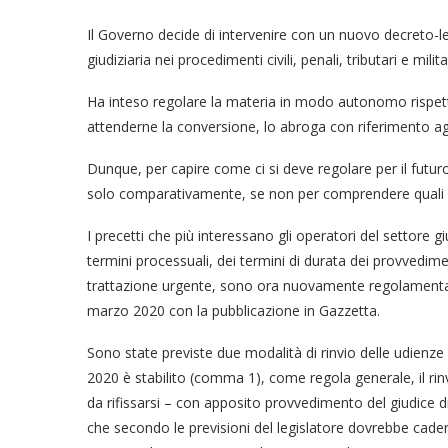
Il Governo decide di intervenire con un nuovo decreto-legg
giudiziaria nei procedimenti civili, penali, tributari e militar
Ha inteso regolare la materia in modo autonomo rispett
attenderne la conversione, lo abroga con riferimento agli
Dunque, per capire come ci si deve regolare per il futur
solo comparativamente, se non per comprendere quali punt
I precetti che più interessano gli operatori del settore g
termini processuali, dei termini di durata dei provvediment
trattazione urgente, sono ora nuovamente regolamentati d
marzo 2020 con la pubblicazione in Gazzetta.
Sono state previste due modalità di rinvio delle udienze g
2020 è stabilito (comma 1), come regola generale, il rinvi
da rifissarsi – con apposito provvedimento del giudice di
che secondo le previsioni del legislatore dovrebbe cader