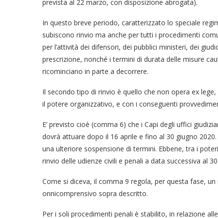
prevista al 22 marzo, con disposizione abrogata).
In questo breve periodo, caratterizzato lo speciale regi
subiscono rinvio ma anche per tutti i procedimenti comun
per l’attività dei difensori, dei pubblici ministeri, dei giu
prescrizione, nonché i termini di durata delle misure caut
ricominciano in parte a decorrere.
Il secondo tipo di rinvio è quello che non opera ex lege,
il potere organizzativo, e con i conseguenti provvedimenti
E’ previsto cioè (comma 6) che i Capi degli uffici giudizia
dovrà attuare dopo il 16 aprile e fino al 30 giugno 20
una ulteriore sospensione di termini. Ebbene, tra i poteri 
rinvio delle udienze civili e penali a data successiva al 3
Come si diceva, il comma 9 regola, per questa fase, un r
onnicomprensivo sopra descritto.
Per i soli procedimenti penali è stabilito, in relazione a