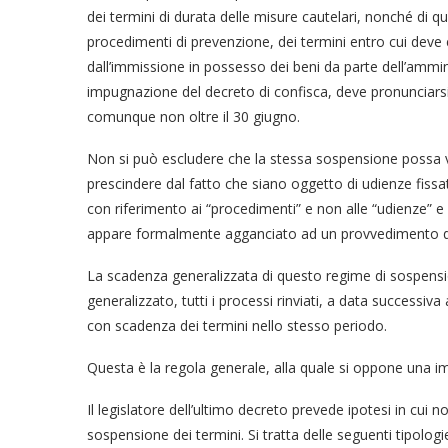
dei termini di durata delle misure cautelari, nonché di qu
procedimenti di prevenzione, dei termini entro cui deve
dall’immissione in possesso dei beni da parte dell’ammini
impugnazione del decreto di confisca, deve pronunciarsi d
comunque non oltre il 30 giugno.
Non si può escludere che la stessa sospensione possa 
prescindere dal fatto che siano oggetto di udienze fiss
con riferimento ai “procedimenti” e non alle “udienze” e
appare formalmente agganciato ad un provvedimento di
La scadenza generalizzata di questo regime di sospensi
generalizzato, tutti i processi rinviati, a data successiv
con scadenza dei termini nello stesso periodo.
Questa è la regola generale, alla quale si oppone una i
Il legislatore dell’ultimo decreto prevede ipotesi in cui n
sospensione dei termini. Si tratta delle seguenti tipolog