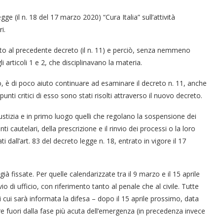
e (il n. 18 del 17 marzo 2020) “Cura Italia” sull’attività
i.
o al precedente decreto (il n. 11) e perciò, senza nemmeno
 articoli 1 e 2, che disciplinavano la materia.
o, è di poco aiuto continuare ad esaminare il decreto n. 11, anche
i critici di esso sono stati risolti attraverso il nuovo decreto.
iustizia e in primo luogo quelli che regolano la sospensione dei
i cautelari, della prescrizione e il rinvio dei processi o la loro
all’art. 83 del decreto legge n. 18, entrato in vigore il 17
ià fissate. Per quelle calendarizzate tra il 9 marzo e il 15 aprile
o di ufficio, con riferimento tanto al penale che al civile. Tutte
 cui sarà informata la difesa – dopo il 15 aprile prossimo, data
e fuori dalla fase più acuta dell’emergenza (in precedenza invece