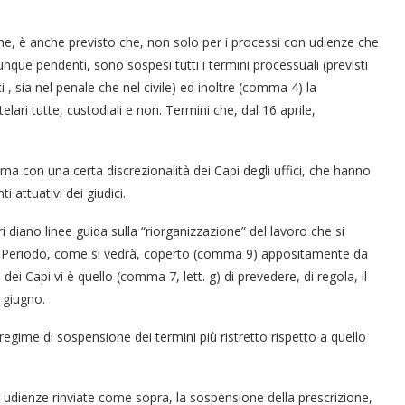
me, è anche previsto che, non solo per i processi con udienze che
que pendenti, sono sospesi tutti i termini processuali (previsti
dici , sia nel penale che nel civile) ed inoltre (comma 4) la
elari tutte, custodiali e non. Termini che, dal 16 aprile,
 ma con una certa discrezionalità dei Capi degli uffici, che hanno
 attuativi dei giudici.
ri diano linee guida sulla “riorganizzazione” del lavoro che si
20. Periodo, come si vedrà, coperto (comma 9) appositamente da
dei Capi vi è quello (comma 7, lett. g) di prevedere, di regola, il
0 giugno.
egime di sospensione dei termini più ristretto rispetto a quello
lle udienze rinviate come sopra, la sospensione della prescrizione,