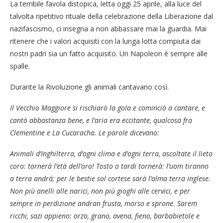
La terribile favola distopica, letta oggi 25 aprile, alla luce del
talvolta ripetitivo rituale della celebrazione della Liberazione dal
nazifascismo, ci insegna a non abbassare mai la guardia. Mai
ritenere che i valori acquisiti con la lunga lotta compiuta dai
nostri padri sia un fatto acquisito. Un Napoleon è sempre alle
spalle.
Durante la Rivoluzione gli animali cantavano così.
Il Vecchio Maggiore si rischiarò la gola e cominciò a cantare, e
cantò abbastanza bene, e l’aria era eccitante, qualcosa fra
Clementine e La Cucaracha. Le parole dicevano:
Animali d’Inghilterra, d’ogni clima e d’ogni terra, ascoltate il lieto
coro: tornerà l’età dell’oro! Tosto o tardi tornerà: l’uom tiranno
a terra andrà; per le bestie sol cortese sarà l’alma terra inglese.
Non più anelli alle narici, non più gioghi alle cervici, e per
sempre in perdizione andran frusta, morso e sprone. Sarem
ricchi, sazi appieno: orzo, grano, avena, fieno, barbabietole e