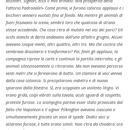
bicchieri. Signori, ecco il mio brindisi: alla prosperità della
Fattoria Padronale!» Come prima, vi furono calorosi applausi e i
bicchieri vennero vuotati fino al fondo. Ma mentre gli animali di
fuori fissavano la scena, sembrò loro che qualcosa di strano
stesse accadendo. Che cosa c’era di mutato nei visi dei porci? Gli
occhi stanchi di Berta andavano dall’uno all’altro grugno. Alcuni
avevano cinque menti, altri quattro, altri tre. Ma che cos’era che
sembrava dissolversi e trasformarsi? Poi, finiti gli applausi, la
compagnia riprese le carte e continuò la partita interrotta, e gli
animali silenziosamente si ritirarono. Ma non avevano percorso
venti metri che si fermarono di botto. Un clamore di voci veniva
dalla casa colonica. Si precipitarono indietro e di nuovo
spiarono dalla finestra. Sì, era scoppiato un violento litigio. Vi
erano grida, colpi vibrati sulla tavola, acuti sguardi di sospetto,
proteste furiose. Lo scompiglio pareva esser stato provocato dal
fatto che Napoleon e il signor Pilkington avevano ciascuno e
simultaneamente giocato un asso di spade. Dodici voci si
alzarono furiose, e tutte erano simili. Non c’era da chiedersi ora