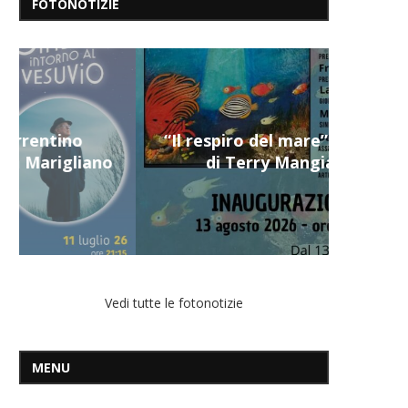
FOTONOTIZIE
“Il respiro del mare”, personale
di Terry Mangiatordi
Vedi tutte le fotonotizie
MENU