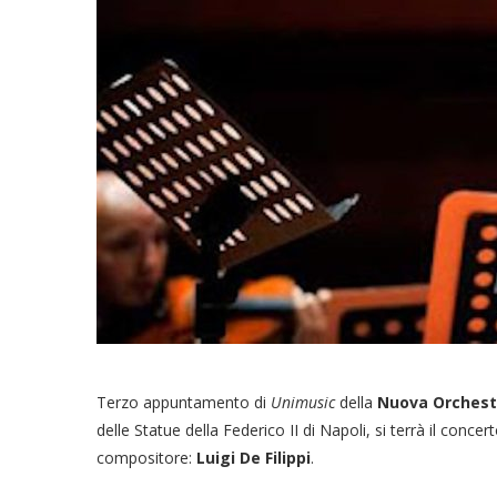
Terzo appuntamento di
Unimusic
della
Nuova Orchestr
delle Statue della Federico II di Napoli, si terrà il concert
compositore:
Luigi De Filippi
.