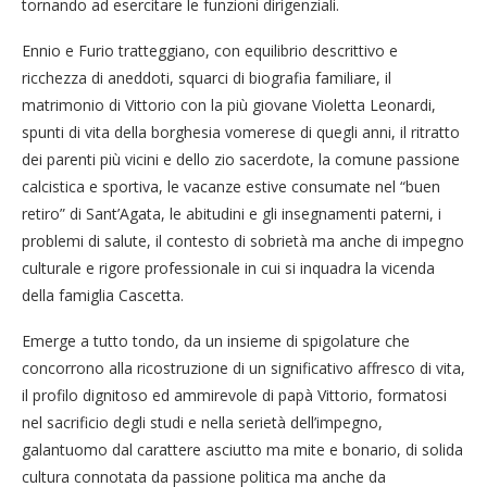
tornando ad esercitare le funzioni dirigenziali.
Ennio e Furio tratteggiano, con equilibrio descrittivo e
ricchezza di aneddoti, squarci di biografia familiare, il
matrimonio di Vittorio con la più giovane Violetta Leonardi,
spunti di vita della borghesia vomerese di quegli anni, il ritratto
dei parenti più vicini e dello zio sacerdote, la comune passione
calcistica e sportiva, le vacanze estive consumate nel “buen
retiro” di Sant’Agata, le abitudini e gli insegnamenti paterni, i
problemi di salute, il contesto di sobrietà ma anche di impegno
culturale e rigore professionale in cui si inquadra la vicenda
della famiglia Cascetta.
Emerge a tutto tondo, da un insieme di spigolature che
concorrono alla ricostruzione di un significativo affresco di vita,
il profilo dignitoso ed ammirevole di papà Vittorio, formatosi
nel sacrificio degli studi e nella serietà dell’impegno,
galantuomo dal carattere asciutto ma mite e bonario, di solida
cultura connotata da passione politica ma anche da