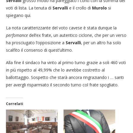
Servalli
grosso modo ha pareggiato i conti con la somma dei
voti di lista. La tenuta di
Servalli
e il crollo di
Murolo
si
spiegano qui.
La nota caratterizzante del voto cavese è stata dunque la
perfomance
dell’ex frate, un autentico ciclone, che per un verso
ha prosciugato l’opposizione a
Servalli
, per un altro ha solo
scalfito il consenso di quest’ultimo.
Alla fine il sindaco ha vinto al primo turno grazie a soli 460 voti
in più rispetto al 49,99% che lo avrebbe costretto al
ballottaggio. Sospetto che starà ancora ringraziando i … santi
per avergli risparmiato il secondo turno col frate spogliato.
Correlati