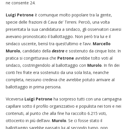
ne consente 24.
Luigi Petrone
è comunque molto popolare tra la gente,
specie delle frazioni di Cava de’ Tirreni. Perciò, una volta
presentata la sua candidatura a sindaco, gli osservatori cavesi
avevano pronosticato il ballottaggio. Non però tra lui e il
sindaco uscente, bensì tra quest’ultimo e l’avv.
Marcello
Murolo
, candidato della
destra
e sostenuto da cinque liste. In
pratica si congetturava che
Petrone
avrebbe tolto voti al
sindaco, costringendolo al ballottaggio con
Murolo
. In fin dei
conti l’ex frate era sostenuto da una sola lista, neanche
completa, nessuno credeva che avrebbe potuto arrivare al
ballottaggio in prima persona.
Viceversa
Luigi Petrone
ha sorpreso tutti con una campagna
capillare sotto il profilo organizzativo e populista nei toni e nei
contenuti, al punto che alla fine ha raccolto 6.215 voti,
ottocento in più dell’avv.
Murolo
. Se ci fosse stato il
ballottaggio sarebbe passato lui al secondo turno, non