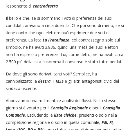
l’esponente di
centrodestra
.
Il bello è che, se si sommano i voti di preferenza dei suoi
candidati, arrivano a circa duemila. Che poi sono di meno, se si
tiene conto che ogni elettore può esprimere due voti di
preferenza. La lista
La FrateIlanza
, col contrassegno solo sul
simbolo, ne ha avuti 3.836, quindi una metà dei suoi elettori
non ha espresso preferenze. Lui, come detto, ne ha avuti circa
2.500 più della lista. Insomma il consenso è stato tutto per lui.
Da dove gli sono derivati tanti voti? Semplice, ha
cannibalizzato la
destra
, il
M5S
e gli altri antagonisti civici del
sindaco uscente.
Abbozziamo una rudimentale analisi dei flussi. Nello stesso
giorno si è votato per il
Consiglio Regionale
e per il
Consiglio
Comunale
. Escludendo le
liste civiche
, presenti o solo nella
competizione regionale o solo in quella comunale,
FdI, FI,
Lega, UDC, PD e PSI
sono stati in competizione per entrambe