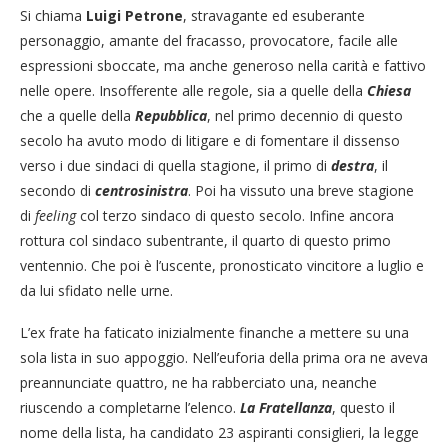
Si chiama
Luigi Petrone
, stravagante ed esuberante
personaggio, amante del fracasso, provocatore, facile alle
espressioni sboccate, ma anche generoso nella carità e fattivo
nelle opere. Insofferente alle regole, sia a quelle della
Chiesa
che a quelle della
Repubblica
, nel primo decennio di questo
secolo ha avuto modo di litigare e di fomentare il dissenso
verso i due sindaci di quella stagione, il primo di
destra
, il
secondo di
centrosinistra
. Poi ha vissuto una breve stagione
di
feeling
col terzo sindaco di questo secolo. Infine ancora
rottura col sindaco subentrante, il quarto di questo primo
ventennio. Che poi è l’uscente, pronosticato vincitore a luglio e
da lui sfidato nelle urne.
L’ex frate ha faticato inizialmente finanche a mettere su una
sola lista in suo appoggio. Nell’euforia della prima ora ne aveva
preannunciate quattro, ne ha rabberciato una, neanche
riuscendo a completarne l’elenco.
La Fratellanza
, questo il
nome della lista, ha candidato 23 aspiranti consiglieri, la legge