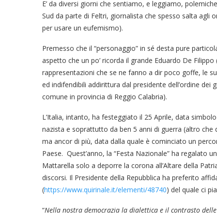
E’ da diversi giorni che sentiamo, e leggiamo, polemiche 
Sud da parte di Feltri, giornalista che spesso salta agli
per usare un eufemismo).
Premesso che il “personaggio” in sé desta pure particolar
aspetto che un po’ ricorda il grande Eduardo De Filippo
rappresentazioni che se ne fanno a dir poco goffe, le su
ed indifendibili addirittura dal presidente dell’ordine de
comune in provincia di Reggio Calabria).
L’Italia, intanto, ha festeggiato il 25 Aprile, data simbo
nazista e soprattutto da ben 5 anni di guerra (altro che 
ma ancor di più, data dalla quale è cominciato un perc
Paese. Quest’anno, la “Festa Nazionale” ha regalato un
Mattarella solo a deporre la corona all’Altare della Patri
discorsi. Il Presidente della Repubblica ha preferito affid
(
https://www.quirinale.it/elementi/48740
) del quale ci pi
“
Nella nostra democrazia la dialettica e il contrasto dell