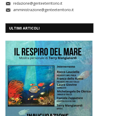
redazione@genteeterritorio.it
amministrazione@genteeterritorio.it
ULTIMI ARTICOLI
A Sogin 
Redazione
6 Agosto 202