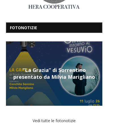
FOTONOTIZIE
“Il respiro del mare”, personale
di Terry Mangiatordi
Vedi tutte le fotonotizie