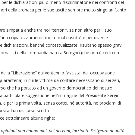
per le dichiarazioni più o meno discriminatorie nei confronti del
 onori della cronaca per le sue uscite sempre molto singolari (tanto
e simpatia anche tra noi “terroni”, se non altro per il suo
 (una copia ovviamente molto mal riuscita) e per diverse
e dichiarazioni, benché contestualizzate, risultano spesso gravi
i giornalisti della Lombardia nato a Seregno (che non è certo un
lo della “Liberazione” dal ventennio fascista, dall’occupazione
quarantena) in cui le vittime da contare necessitano di sei zeri,
orso che ha portato ad un governo democratico del nostro
a particolare suggestione nell’immagine del Presidente Sergio
a, e per la prima volta, senza cortei, né autorità, ne proclami di
arsi ad un discorso scritto
ace sottolineare alcune righe:
e opinioni non hanno mai, nei decenni, incrinato l’esigenza di unità