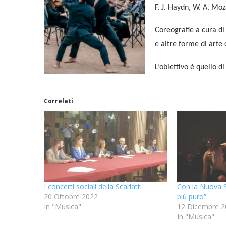
F. J. Haydn, W. A. Moza
Coreografie a cura di
e altre forme di art
L’obiettivo è quello di
Correlati
I concerti sociali della Scarlatti
Con la Nuova Sc
20 Ottobre 2022
più puro”
In "Musica"
12 Dicembre 2
In "Musica"