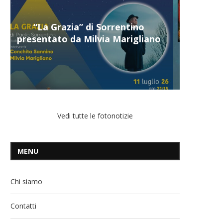
“Il respiro del mare”, personale
di Terry Mangiatordi
Vedi tutte le fotonotizie
MENU
Chi siamo
Contatti