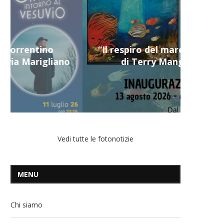
“Il respiro del mare”, personale
di Terry Mangiatordi
Vedi tutte le fotonotizie
MENU
Chi siamo