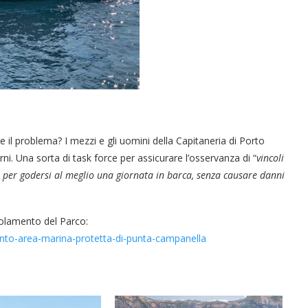
“Un’Ape tra le pagine”, prestito
“Il respiro del mare”, personale
Una barca entra nel Fiordo di
Nuova tanker in acciaio inox
“La Grazia” di Sorrentino
“La Grazia” di Sorrentino
presentato da Milvia Marigliano
presentato da Milvia Marigliano
di Terry Mangiatordi
digitale gratuito e...
Crapolla violando...
per la Navalmed
e il problema? I mezzi e gli uomini della Capitaneria di Porto
orni. Una sorta di task force per assicurare l’osservanza di “
vincoli
re per godersi al meglio una giornata in barca, senza causare danni
egolamento del Parco:
ento-area-marina-protetta-di-punta-campanella