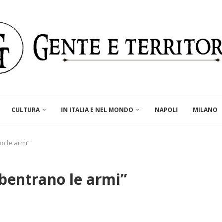
CULTURA
IN ITALIA E NEL MONDO
NAPOLI
MILANO
o le armi”
ubentrano le armi”