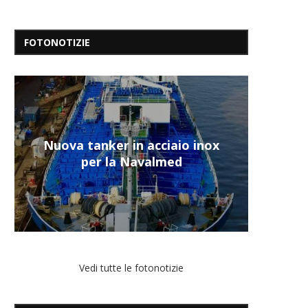
FOTONOTIZIE
Nuova tanker in acciaio inox
“Un’Ap
“Il re
Una b
“La
per la Navalmed
presen
d
Vedi tutte le fotonotizie