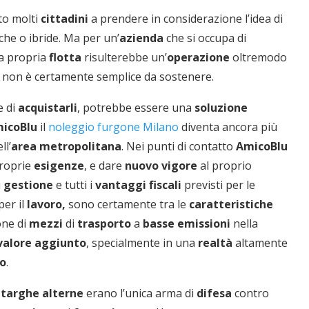
to molti
cittadini
a prendere in considerazione l’idea di
riche o ibride. Ma per un’
azienda
che si occupa di
la propria
flotta
risulterebbe un’
operazione
oltremodo
 non è certamente semplice da sostenere.
e di
acquistarli
, potrebbe essere una
soluzione
icoBlu
il
noleggio furgone Milano
diventa ancora più
ll’
area metropolitana
. Nei punti di contatto
AmicoBlu
proprie
esigenze
, e dare
nuovo
vigore
al proprio
i
gestione
e tutti i
vantaggi fiscali
previsti per le
er il
lavoro,
sono certamente tra le
caratteristiche
one di
mezzi
di
trasporto
a
basse
emissioni
nella
valore
aggiunto
, specialmente in una
realtà
altamente
o
.
e
targhe
alterne
erano l’unica arma di
difesa
contro