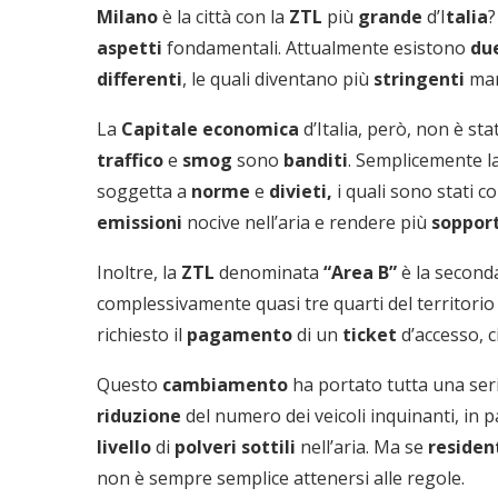
Milano
è la città con la
ZTL
più
grande
d’I
talia
?
aspetti
fondamentali. Attualmente esistono
du
differenti
, le quali diventano più
stringenti
man
La
Capitale
economica
d’Italia, però, non è s
traffico
e
smog
sono
banditi
. Semplicemente l
soggetta a
norme
e
divieti,
i quali sono stati co
emissioni
nocive nell’aria e rendere più
soppor
Inoltre, la
ZTL
denominata
“Area B”
è la second
complessivamente quasi tre quarti del territorio c
richiesto il
pagamento
di un
ticket
d’accesso, c
Questo
cambiamento
ha portato tutta una ser
riduzione
del numero dei veicoli inquinanti, in p
livello
di
polveri
sottili
nell’aria. Ma se
residen
non è sempre semplice attenersi alle regole.