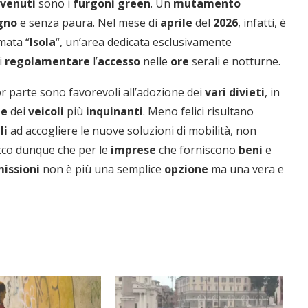
venuti
sono i
furgoni
green
. Un
mutamento
gno
e senza paura. Nel mese di
aprile
del
2026
, infatti, è
mata “
Isola
“, un’area dedicata esclusivamente
i
regolamentare
l’
accesso
nelle
ore
serali e notturne.
or parte sono favorevoli all’adozione dei
vari
divieti
, in
ne
dei
veicoli
più
inquinanti
. Meno felici risultano
li
ad accogliere le nuove soluzioni di mobilità, non
“Il respiro del mare”, personale
“La Grazia” di Sorrentino
Ecco dunque che per le
imprese
che forniscono
beni
e
presentato da Milvia Marigliano
di Terry Mangiatordi
issioni
non è più una semplice
opzione
ma una vera e