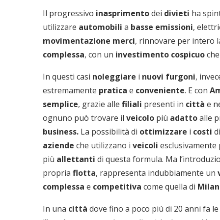
Il progressivo
inasprimento
dei
divieti
ha spin
utilizzare
automobili
a
basse
emissioni
, elett
movimentazione
merci
, rinnovare per intero 
complessa
, con un
investimento
cospicuo
che
In questi casi
noleggiare
i
nuovi
furgoni
, invec
estremamente
pratica
e
conveniente
. E con
Am
semplice
, grazie alle
filiali
presenti in
città
e ne
ognuno può trovare il
veicolo
più
adatto
alle 
business.
La possibilità di
ottimizzare
i
costi
d
aziende
che utilizzano i
veicoli
esclusivamente p
più
allettanti
di questa formula. Ma l’introduzi
propria
flotta
, rappresenta indubbiamente un
complessa
e
competitiva
come quella di
Milan
In una
città
dove fino a poco più di 20 anni fa l