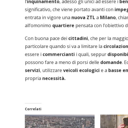
l’
inquinamento
, adesso gli unici ad essere i
ben
significativo, che viene portato avanti con
impe
entrata in vigore una
nuova ZTL
a
Milano
, chia
all’omonimo
quartiere
pensata con l’obiettivo d
Con buona pace dei
cittadini
, che per la maggi
particolare quando si va a limitare la
circolazio
essere i
commercianti
i quali, seppur
disponibi
possono fare a meno di porsi delle
domande
. 
servizi
, utilizzare
veicoli
ecologici
e a
basse em
propria
necessità.
Correlati