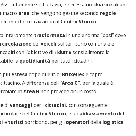
 Assolutamente si. Tuttavia, è necessario
chiarire
alcuni
e
macro
aree
, che vengono gestite secondo
regole
 mano che ci si avvicina al
Centro
Storico
.
tata interamente
trasformata
in una enorme “oasi” dove
a
circolazione
dei
veicoli
sul territorio comunale è
ncepiti con l’obiettivo di
ridurre
sensibilmente le
tabile
la
quotidianità
per tutti i cittadini.
a più
estesa
dopo quella di
Bruxelles
e copre
ittadino. A differenza dell’
“Area C”
, per la quale è
ircolare in
Area B
non prevede alcun costo.
ie di
vantaggi
per i
cittadini,
con conseguente
articolare nel
Centro
Storico
, e un
abbassamento
del
ti
e
turisti
sorridono, per gli
operatori
della
logistica