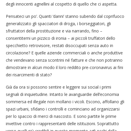
degli innocenti agnellini al cospetto di quello che ci aspetta.
Pensateci un po’. Quanti ‘danni’ stanno subendo dal coprifuoco
generalizzato gli spacciatori di droga, i borseggiatori, gli
sfruttatori della prostituzione e via narrando, fino –
consentitemi un pizzico di ironia – ai piccoli truffatori dello
specchietto retrovisore, restati disoccupati senza auto in
circolazione? E quelle aziende commerciali o anche produttive
che vendevano senza scontrini né fatture e che non potranno
dimostrare in alcun modo il loro reddito pre-coronavirus ai fini
dei risarcimenti di stato?
Già da ora si possono sentire e leggere sui social i primi
segnali di inquietudine. Intanto le avanguardie dell’economia
sommersa ed illegale non mollano i vicoli. Escono, affollano gli
spazi urbani, sfidano i controlli e cominciano ad organizzarsi
per lo spaccio di merci di nascosto. E sono partite le prime
invettive contro i rappresentanti delle istituzioni. Soprattutto
verso quelli più credibili in questo momento agli occhi della