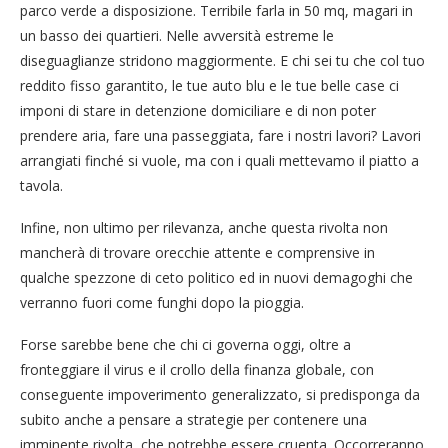
parco verde a disposizione. Terribile farla in 50 mq, magari in
un basso dei quartieri. Nelle avversità estreme le
diseguaglianze stridono maggiormente. E chi sei tu che col tuo
reddito fisso garantito, le tue auto blu e le tue belle case ci
imponi di stare in detenzione domiciliare e di non poter
prendere aria, fare una passeggiata, fare i nostri lavori? Lavori
arrangiati finché si vuole, ma con i quali mettevamo il piatto a
tavola.
Infine, non ultimo per rilevanza, anche questa rivolta non
mancherà di trovare orecchie attente e comprensive in
qualche spezzone di ceto politico ed in nuovi demagoghi che
verranno fuori come funghi dopo la pioggia.
Forse sarebbe bene che chi ci governa oggi, oltre a
fronteggiare il virus e il crollo della finanza globale, con
conseguente impoverimento generalizzato, si predisponga da
subito anche a pensare a strategie per contenere una
imminente rivolta, che potrebbe essere cruenta. Occorreranno