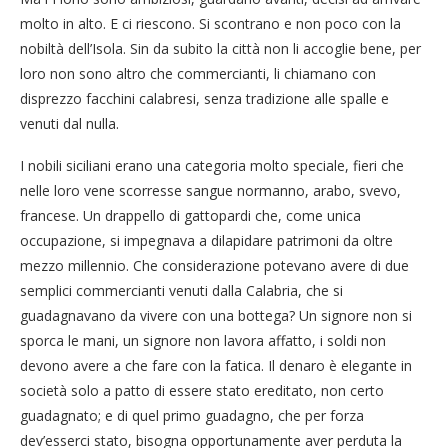
molto in alto. E ci riescono. Si scontrano e non poco con la
nobiltà dell’Isola. Sin da subito la città non li accoglie bene, per
loro non sono altro che commercianti, li chiamano con
disprezzo facchini calabresi, senza tradizione alle spalle e
venuti dal nulla.
I nobili siciliani erano una categoria molto speciale, fieri che
nelle loro vene scorresse sangue normanno, arabo, svevo,
francese. Un drappello di gattopardi che, come unica
occupazione, si impegnava a dilapidare patrimoni da oltre
mezzo millennio. Che considerazione potevano avere di due
semplici commercianti venuti dalla Calabria, che si
guadagnavano da vivere con una bottega? Un signore non si
sporca le mani, un signore non lavora affatto, i soldi non
devono avere a che fare con la fatica. Il denaro è elegante in
società solo a patto di essere stato ereditato, non certo
guadagnato; e di quel primo guadagno, che per forza
dev’esserci stato, bisogna opportunamente aver perduta la