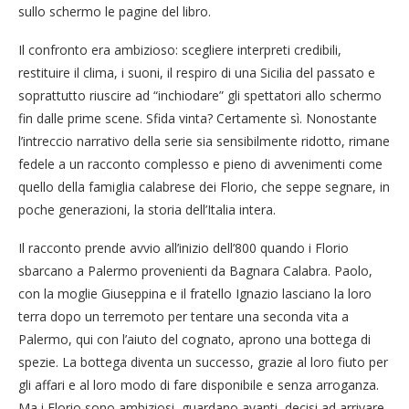
sullo schermo le pagine del libro.
Il confronto era ambizioso: scegliere interpreti credibili,
restituire il clima, i suoni, il respiro di una Sicilia del passato e
soprattutto riuscire ad “inchiodare” gli spettatori allo schermo
fin dalle prime scene. Sfida vinta? Certamente sì. Nonostante
l’intreccio narrativo della serie sia sensibilmente ridotto, rimane
fedele a un racconto complesso e pieno di avvenimenti come
quello della famiglia calabrese dei Florio, che seppe segnare, in
poche generazioni, la storia dell’Italia intera.
Il racconto prende avvio all’inizio dell’800 quando i Florio
sbarcano a Palermo provenienti da Bagnara Calabra. Paolo,
con la moglie Giuseppina e il fratello Ignazio lasciano la loro
terra dopo un terremoto per tentare una seconda vita a
Palermo, qui con l’aiuto del cognato, aprono una bottega di
spezie. La bottega diventa un successo, grazie al loro fiuto per
gli affari e al loro modo di fare disponibile e senza arroganza.
Ma i Florio sono ambiziosi, guardano avanti, decisi ad arrivare