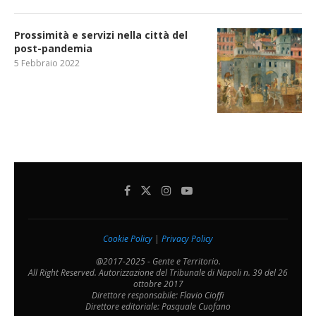
Prossimità e servizi nella città del
post-pandemia
5 Febbraio 2022
Cookie Policy
|
Privacy Policy
@2017-2025 - Gente e Territorio.
All Right Reserved. Autorizzazione del Tribunale di Napoli n. 39 del 26
ottobre 2017
Direttore responsabile: Flavio Cioffi
Direttore editoriale: Pasquale Cuofano