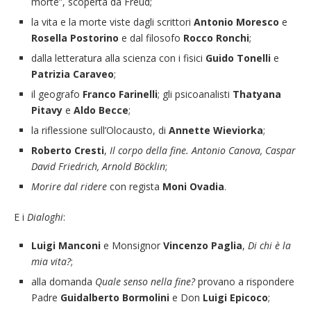
morte”, scoperta da Freud;
la vita e la morte viste dagli scrittori
Antonio Moresco
e
Rosella Postorino
e dal filosofo
Rocco Ronchi
;
dalla letteratura alla scienza con i fisici
Guido Tonelli
e
Patrizia Caraveo
;
il geografo
Franco Farinelli
; gli psicoanalisti
Thatyana
Pitavy
e
Aldo Becce
;
la riflessione sull’Olocausto, di
Annette Wieviorka
;
Roberto Cresti
,
Il corpo della fine. Antonio Canova, Caspar
David Friedrich, Arnold Böcklin
;
Morire dal ridere
con regista
Moni Ovadia
.
E i
Dialoghi
:
Luigi Manconi
e Monsignor
Vincenzo Paglia
,
Di chi è la
mia vita?
;
alla domanda
Quale senso nella fine?
provano a rispondere
Padre
Guidalberto Bormolini
e Don
Luigi Epicoco
;