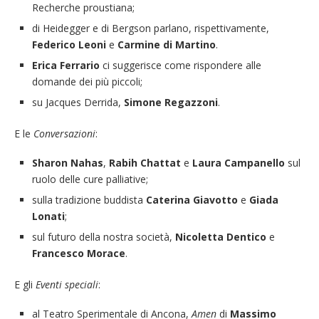
Recherche proustiana;
di Heidegger e di Bergson parlano, rispettivamente,
Federico Leoni
e
Carmine di Martino
.
Erica Ferrario
ci suggerisce come rispondere alle
domande dei più piccoli;
su Jacques Derrida,
Simone Regazzoni
.
E le
Conversazioni
:
Sharon Nahas
,
Rabih Chattat
e
Laura Campanello
sul
ruolo delle cure palliative;
sulla tradizione buddista
Caterina Giavotto
e
Giada
Lonati
;
sul futuro della nostra società,
Nicoletta Dentico
e
Francesco Morace
.
E gli
Eventi speciali
:
al Teatro Sperimentale di Ancona,
Amen
di
Massimo