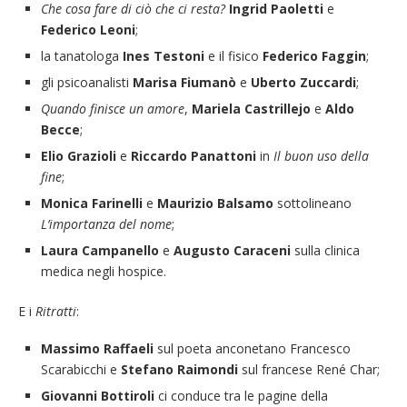
Che cosa fare di ciò che ci resta?
Ingrid Paoletti
e
Federico Leoni
;
la tanatologa
Ines Testoni
e il fisico
Federico Faggin
;
gli psicoanalisti
Marisa Fiumanò
e
Uberto Zuccardi
;
Quando finisce un amore
,
Mariela Castrillejo
e
Aldo
Becce
;
Elio Grazioli
e
Riccardo Panattoni
in
Il buon uso della
fine
;
Monica Farinelli
e
Maurizio Balsamo
sottolineano
L’importanza del nome
;
Laura Campanello
e
Augusto Caraceni
sulla clinica
medica negli hospice.
E i
Ritratti
:
Massimo Raffaeli
sul poeta anconetano Francesco
Scarabicchi e
Stefano Raimondi
sul francese René Char;
Giovanni Bottiroli
ci conduce tra le pagine della