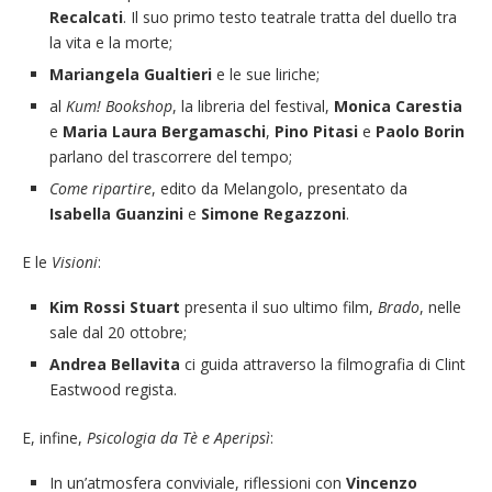
Recalcati
. Il suo primo testo teatrale tratta del duello tra
la vita e la morte;
Mariangela Gualtieri
e le sue liriche;
al
Kum! Bookshop
, la libreria del festival,
Monica Carestia
e
Maria Laura Bergamaschi
,
Pino Pitasi
e
Paolo Borin
parlano del trascorrere del tempo;
Come ripartire
, edito da Melangolo, presentato da
Isabella Guanzini
e
Simone Regazzoni
.
E le
Visioni
:
Kim Rossi Stuart
presenta il suo ultimo film,
Brado
, nelle
sale dal 20 ottobre;
Andrea Bellavita
ci guida attraverso la filmografia di Clint
Eastwood regista.
E, infine,
Psicologia da Tè e Aperipsì
:
In un’atmosfera conviviale, riflessioni con
Vincenzo