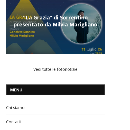
“Il respiro del mare”, personale
di Terry Mangiatordi
Vedi tutte le fotonotizie
MENU
Chi siamo
Contatti